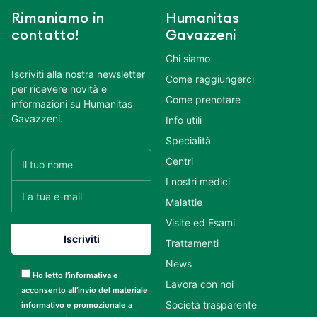
Rimaniamo in
Humanitas
contatto!
Gavazzeni
Chi siamo
Iscriviti alla nostra newsletter
Come raggiungerci
per ricevere novità e
Come prenotare
informazioni su Humanitas
Gavazzeni.
Info utili
Specialità
Centri
I nostri medici
Malattie
Visite ed Esami
Trattamenti
News
Ho letto l’informativa e
Lavora con noi
acconsento all’invio del materiale
Società trasparente
informativo e promozionale a