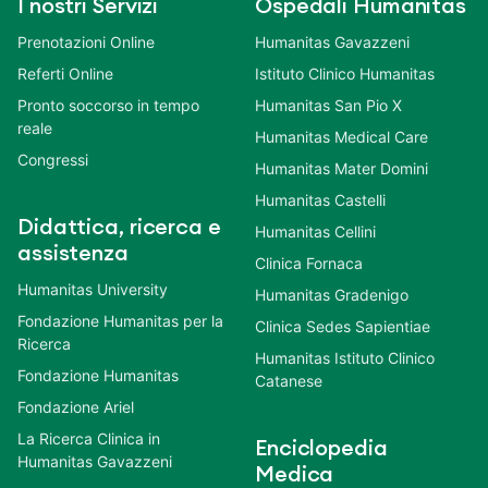
I nostri Servizi
Ospedali Humanitas
Prenotazioni Online
Humanitas Gavazzeni
Referti Online
Istituto Clinico Humanitas
Pronto soccorso in tempo
Humanitas San Pio X
reale
Humanitas Medical Care
Congressi
Humanitas Mater Domini
Humanitas Castelli
Didattica, ricerca e
Humanitas Cellini
assistenza
Clinica Fornaca
Humanitas University
Humanitas Gradenigo
Fondazione Humanitas per la
Clinica Sedes Sapientiae
Ricerca
Humanitas Istituto Clinico
Fondazione Humanitas
Catanese
Fondazione Ariel
La Ricerca Clinica in
Enciclopedia
Humanitas Gavazzeni
Medica