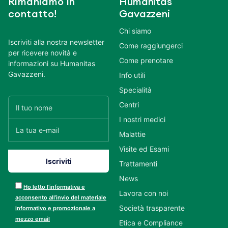
Rimaniamo in
Humanitas
contatto!
Gavazzeni
Chi siamo
Iscriviti alla nostra newsletter
Come raggiungerci
per ricevere novità e
Come prenotare
informazioni su Humanitas
Gavazzeni.
Info utili
Specialità
Centri
I nostri medici
Malattie
Visite ed Esami
Trattamenti
News
Ho letto l’informativa e
Lavora con noi
acconsento all’invio del materiale
Società trasparente
informativo e promozionale a
mezzo email
Etica e Compliance