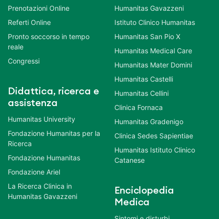
Prenotazioni Online
Humanitas Gavazzeni
Referti Online
Istituto Clinico Humanitas
Pronto soccorso in tempo
Humanitas San Pio X
reale
Humanitas Medical Care
Congressi
Humanitas Mater Domini
Humanitas Castelli
Didattica, ricerca e
Humanitas Cellini
assistenza
Clinica Fornaca
Humanitas University
Humanitas Gradenigo
Fondazione Humanitas per la
Clinica Sedes Sapientiae
Ricerca
Humanitas Istituto Clinico
Fondazione Humanitas
Catanese
Fondazione Ariel
La Ricerca Clinica in
Enciclopedia
Humanitas Gavazzeni
Medica
Sintomi e disturbi