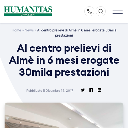
Skip
to
content
Home
»
News
»
Al centro prelievi di Almè in 6 mesi erogate 30mila
prestazioni
Al centro prelievi di
Almè in 6 mesi erogate
30mila prestazioni
Pubblicato il Dicembre 14, 2017