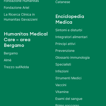
Fondazione Humanitas
Catanese
Fondazione Ariel
La Ricerca Clinica in
Enciclopedia
Humanitas Gavazzeni
Medica
Sintomi e disturbi
Humanitas Medical
Integratori alimentari
Care – area
Principi attivi
Bergamo
Prevenzione
Bergamo
Glossario immunologia
Almè
Specialisti
Trezzo sull’Adda
Infezioni
Strumenti Medici
Vaccini
Vitamine
Esami del sangue
Primo soccorso