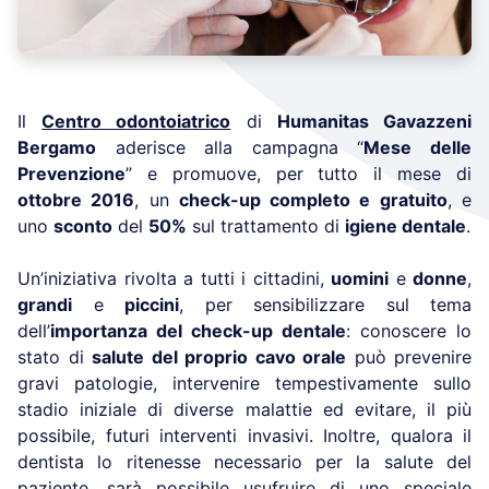
Il
Centro odontoiatrico
di
Humanitas Gavazzeni
Bergamo
aderisce alla campagna “
Mese delle
Prevenzione
” e promuove, per tutto il mese di
ottobre 2016
, un
check-up completo e gratuito
, e
uno
sconto
del
50%
sul trattamento di
igiene dentale
.
Un’iniziativa rivolta a tutti i cittadini,
uomini
e
donne
,
grandi
e
piccini
, per sensibilizzare sul tema
dell’
importanza del check-up dentale
: conoscere lo
stato di
salute del proprio cavo orale
può prevenire
gravi patologie, intervenire tempestivamente sullo
stadio iniziale di diverse malattie ed evitare, il più
possibile, futuri interventi invasivi. Inoltre, qualora il
dentista lo ritenesse necessario per la salute del
paziente, sarà possibile usufruire di uno speciale