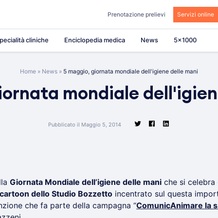
Prenotazione prelievi
Servizi online
pecialità cliniche
Enciclopedia medica
News
5×1000
Home
»
News
»
5 maggio, giornata mondiale dell'igiene delle mani
iornata mondiale dell'igien
Pubblicato il Maggio 5, 2014
lla
Giornata Mondiale dell’igiene delle mani
che si celebra
cartoon dello Studio Bozzetto
incentrato sul questa import
nzione che fa parte della campagna “
ComunicAnimare la s
zzeni.