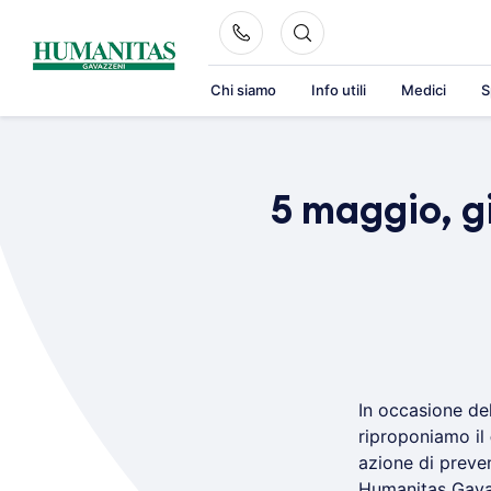
Skip
to
content
Chi siamo
Info utili
Medici
S
5 maggio, g
In occasione de
riproponiamo il
azione di preve
Humanitas Gava