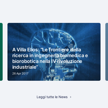
A Villa Elios: “Le frontiere della
ricerca in ingegneria biomedica e
biorobotica nella IV rivoluzione
industriale”
26 Apr 2017
Leggi tutte le News