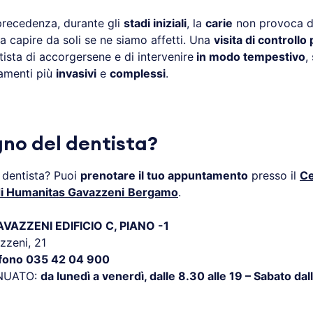
recedenza, durante gli
stadi iniziali
, la
carie
non provoca do
e a capire da soli se ne siamo affetti. Una
visita di controllo
ista di accorgersene e di intervenire
in modo tempestivo
,
tamenti più
invasivi
e
complessi
.
gno del dentista?
 dentista? Puoi
prenotare il tuo appuntamento
presso il
Ce
di Humanitas Gavazzeni
Bergamo
.
AZZENI EDIFICIO C, PIANO -1
zzeni, 21
efono 035 42 04 900
NUATO:
da lunedì a venerdì, dalle 8.30 alle 19 – Sabato dall