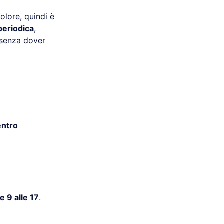
lore, quindi è
 periodica
,
 senza dover
ntro
e 9 alle 17
.