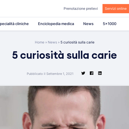
Prenotazione prelievi
Servizi online
pecialità cliniche
Enciclopedia medica
News
5×1000
Home
»
News
»
5 curiosità sulla carie
5 curiosità sulla carie
Pubblicato il Settembre 1, 2021