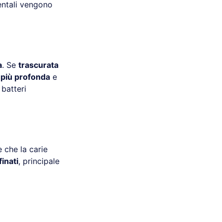
entali vengono
a
. Se
trascurata
a
più profonda
e
 batteri
 che la carie
finati
, principale