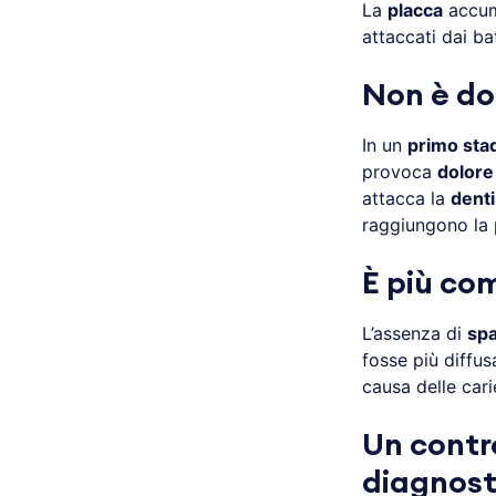
La
placca
accum
attaccati dai b
Non è do
In un
primo sta
provoca
dolore
attacca la
dent
raggiungono la 
È più co
L’assenza di
spa
fosse più diffus
causa delle cari
Un contro
diagnost