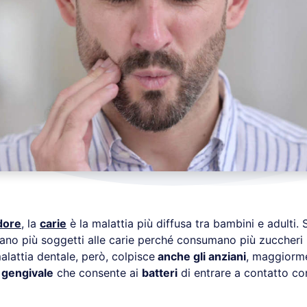
dore
, la
carie
è la malattia più diffusa tra bambini e adulti.
ano più soggetti alle carie perché consumano più zuccheri r
alattia dentale, però, colpisce
anche gli anziani
, maggiorm
 gengivale
che consente ai
batteri
di entrare a contatto co