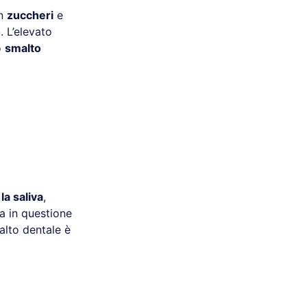
on
zuccheri
e
o
. L’elevato
o
smalto
la saliva
,
ca in questione
alto dentale è