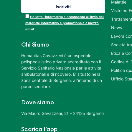
Malattie
Visite ed 
Ho letto l’informativa e acconsento all’invio del
Trattament
materiale informativo e promozionale a mezzo
News
email
Lavora con
Chi Siamo
Società tr
Etica e Co
Humanitas Gavazzeni è un ospedale
polispecialistico privato accreditato con il
Codice di 
Servizio Sanitario Nazionale per le attività
Politica q
ambulatoriali e di ricovero. E’ situato nella
Ufficio St
zona centrale di Bergamo, all’interno di un
parco secolare.
Dove siamo
Via Mauro Gavazzeni, 21 – 24125 Bergamo
Scarica l’app