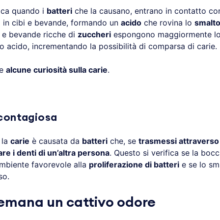
fica quando i
batteri
che la causano, entrano in contatto c
i in cibi e bevande, formando un
acido
che rovina lo
smalt
 e bevande ricche di
zuccheri
espongono maggiormente l
 acido, incrementando la possibilità di comparsa di carie.
me
alcune curiosità sulla carie
.
 contagiosa
 la
carie
è causata da
batteri
che, se
trasmessi attraverso 
are i denti di un’altra persona
. Questo si verifica se la boc
ambiente favorevole alla
proliferazione di batteri
e se lo sm
so.
 emana un cattivo odore