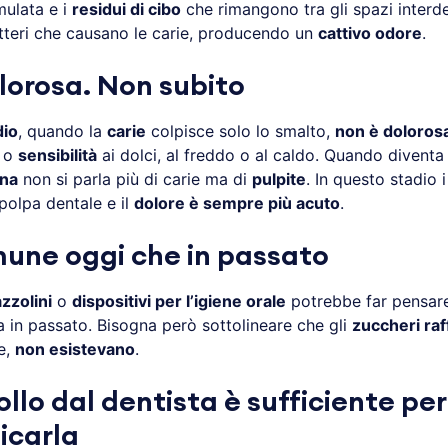
ulata e i
residui di cibo
che rimangono tra gli spazi interd
atteri che causano le carie, producendo un
cattivo odore
.
lorosa. Non subito
dio
, quando la
carie
colpisce solo lo smalto,
non è doloros
o
sensibilità
ai dolci, al freddo o al caldo. Quando divent
ina
non si parla più di carie ma di
pulpite
. In questo stadio i
polpa dentale e il
dolore è sempre più acuto
.
mune oggi che in passato
zzolini
o
dispositivi per l’igiene orale
potrebbe far pensare
a in passato. Bisogna però sottolineare che gli
zuccheri raf
e,
non esistevano
.
llo dal dentista è sufficiente per
icarla