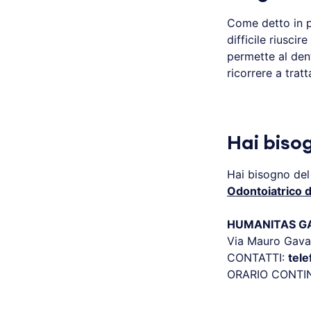
Come detto in p
difficile riuscir
permette al dent
ricorrere a trat
Hai biso
Hai bisogno del
Odontoiatrico 
HUMANITAS GAV
Via Mauro Gava
CONTATTI:
tel
ORARIO CONTI