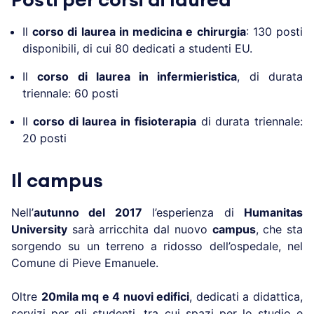
Il
corso di laurea in medicina e chirurgia
: 130 posti
disponibili, di cui 80 dedicati a studenti EU.
Il
corso di laurea in infermieristica
, di durata
triennale: 60 posti
Il
corso di laurea in fisioterapia
di durata triennale:
20 posti
Il campus
Nell’
autunno del 2017
l’esperienza di
Humanitas
University
sarà arricchita dal nuovo
campus
, che sta
sorgendo su un terreno a ridosso dell’ospedale, nel
Comune di Pieve Emanuele.
Oltre
20mila mq e 4 nuovi edifici
, dedicati a didattica,
servizi per gli studenti, tra cui spazi per lo studio e