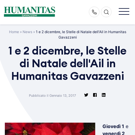
Skip
to
content
Home
»
News
»
1 e 2 dicembre, le Stelle di Natale dell'Ail in Humanitas
Gavazzeni
1 e 2 dicembre, le Stelle
di Natale dell'Ail in
Humanitas Gavazzeni
Pubblicato il Gennaio 13, 2017
Giovedì 1
e
venerdì 2