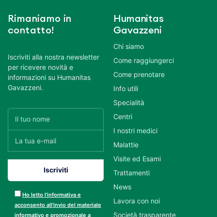
Rimaniamo in
Humanitas
contatto!
Gavazzeni
Chi siamo
Iscriviti alla nostra newsletter
Come raggiungerci
per ricevere novità e
Come prenotare
informazioni su Humanitas
Gavazzeni.
Info utili
Specialità
Centri
I nostri medici
Malattie
Visite ed Esami
Trattamenti
News
Ho letto l’informativa e
Lavora con noi
acconsento all’invio del materiale
Società trasparente
informativo e promozionale a