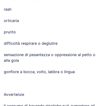
rash
orticaria
prurito
difficoltà respirare o deglutire
sensazione di pesantezza o oppressione al petto o
alla gola
gonfiore a bocca, volto, labbra o lingua
Avvertenze
Il consumo di bevande alcoliche può aumentare gli