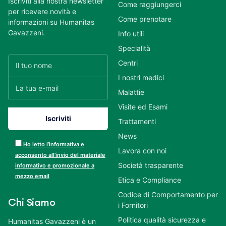
Iscriviti alla nostra newsletter
Come raggiungerci
per ricevere novità e
Come prenotare
informazioni su Humanitas
Gavazzeni.
Info utili
Specialità
Centri
I nostri medici
Malattie
Visite ed Esami
Trattamenti
News
Ho letto l’informativa e
Lavora con noi
acconsento all’invio del materiale
Società trasparente
informativo e promozionale a
mezzo email
Etica e Compliance
Codice di Comportamento per
Chi Siamo
i Fornitori
Politica qualità sicurezza e
Humanitas Gavazzeni è un