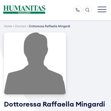
Skip
to
content
Home
»
Doctors
»
Dottoressa Raffaella Mingardi
Dottoressa Raffaella Mingardi