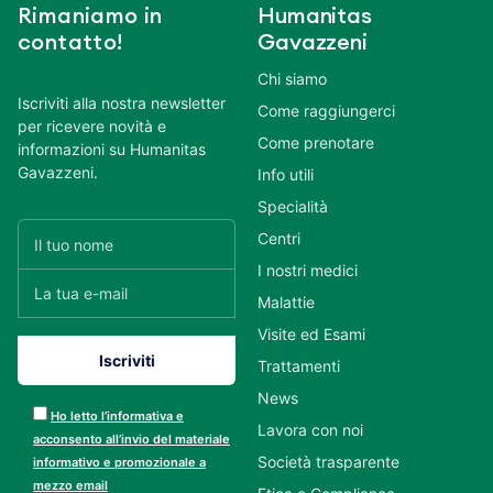
Rimaniamo in
Humanitas
contatto!
Gavazzeni
Chi siamo
Iscriviti alla nostra newsletter
Come raggiungerci
per ricevere novità e
Come prenotare
informazioni su Humanitas
Gavazzeni.
Info utili
Specialità
Centri
I nostri medici
Malattie
Visite ed Esami
Trattamenti
News
Ho letto l’informativa e
Lavora con noi
acconsento all’invio del materiale
Società trasparente
informativo e promozionale a
mezzo email