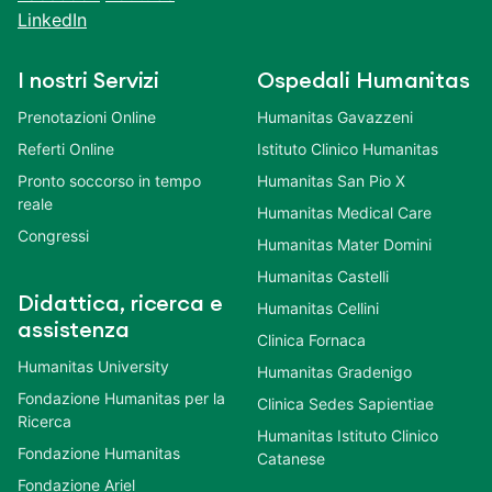
LinkedIn
I nostri Servizi
Ospedali Humanitas
Prenotazioni Online
Humanitas Gavazzeni
Referti Online
Istituto Clinico Humanitas
Pronto soccorso in tempo
Humanitas San Pio X
reale
Humanitas Medical Care
Congressi
Humanitas Mater Domini
Humanitas Castelli
Didattica, ricerca e
Humanitas Cellini
assistenza
Clinica Fornaca
Humanitas University
Humanitas Gradenigo
Fondazione Humanitas per la
Clinica Sedes Sapientiae
Ricerca
Humanitas Istituto Clinico
Fondazione Humanitas
Catanese
Fondazione Ariel