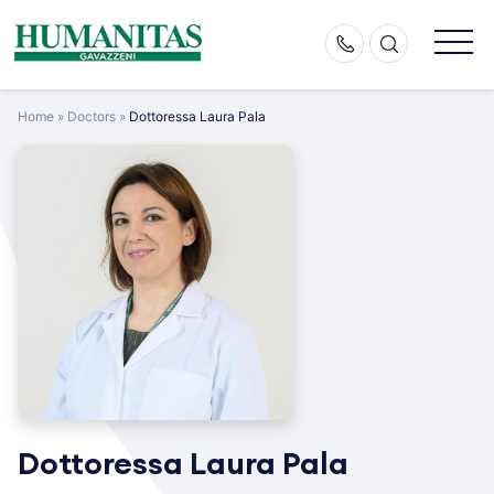
Skip
to
content
Home
»
Doctors
»
Dottoressa Laura Pala
Dottoressa Laura Pala