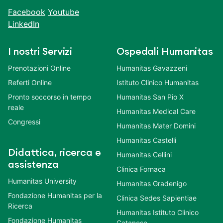
Facebook
Youtube
LinkedIn
I nostri Servizi
Ospedali Humanitas
Prenotazioni Online
Humanitas Gavazzeni
Referti Online
Istituto Clinico Humanitas
Pronto soccorso in tempo
Humanitas San Pio X
reale
Humanitas Medical Care
Congressi
Humanitas Mater Domini
Humanitas Castelli
Didattica, ricerca e
Humanitas Cellini
assistenza
Clinica Fornaca
Humanitas University
Humanitas Gradenigo
Fondazione Humanitas per la
Clinica Sedes Sapientiae
Ricerca
Humanitas Istituto Clinico
Fondazione Humanitas
Catanese