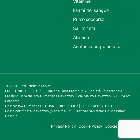
Vitamine
Esami del sangue
Primo soccorso
Sali minerali
Alimenti
Anatomia corpo umano
2026 © Tutti i diritti riservati
ENTE UNICO GESTORE – Cliniche Gavazzeni S.p.A. Società unipersonale
Presidio Ospedaliero Humanitas Gavazzeni | Via Mauro Gavazzeni, 21 – 24125
Bergamo
Gruppo IVA Humanitas – P. IVA 10982360967 | C.F. 00468520168
Posta certificata: gavazzeni@legalmail.it | Direttore sanitario: Dr. Massimo
Castoldi
Privacy Policy
Cookie Policy
Cookie Consent