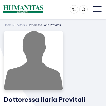
Skip
to
content
Home
»
Doctors
»
Dottoressa Ilaria Previtali
Dottoressa Ilaria Previtali