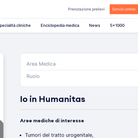
Prenotazione prelievi
Servizi online
pecialità cliniche
Enciclopedia medica
News
5×1000
Area Medica
Ruolo
Io in Humanitas
Aree mediche di interesse
Tumori del tratto urogenitale,