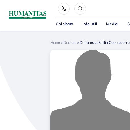
Skip
to
content
Chi siamo
Info utili
Medici
S
Home
»
Doctors
»
Dottoressa Emilia Cocorocchio