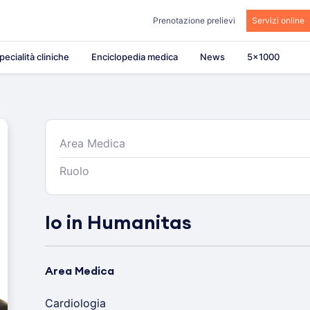
Prenotazione prelievi
Servizi online
pecialità cliniche
Enciclopedia medica
News
5×1000
Area Medica
Ruolo
Io in Humanitas
Area Medica
Cardiologia