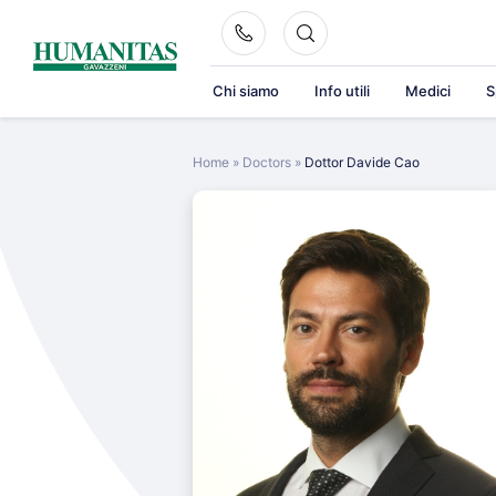
Skip
to
content
Chi siamo
Info utili
Medici
S
Home
»
Doctors
»
Dottor Davide Cao