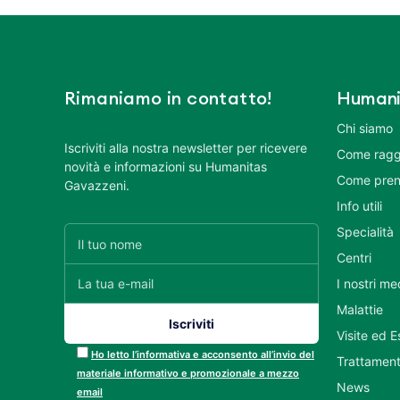
Rimaniamo in contatto!
Humani
Chi siamo
Iscriviti alla nostra newsletter per ricevere
Come ragg
novità e informazioni su Humanitas
Come pren
Gavazzeni.
Info utili
Specialità
Centri
I nostri me
Malattie
Visite ed 
Ho letto l’informativa e acconsento all’invio del
Trattament
materiale informativo e promozionale a mezzo
News
email