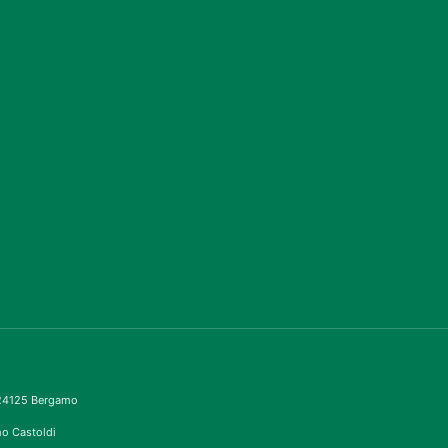
– 24125 Bergamo
imo Castoldi