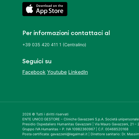
Per informazioni contattaci al
+39 035 420 411 1 (Centralino)
Seguici su
Facebook
Youtube
LinkedIn
2026 © Tutti i diritti riservati
ENTE UNICO GESTORE – Cliniche Gavazzeni S.p.A. Società unipersonale
Presidio Ospedaliero Humanitas Gavazzeni | Via Mauro Gavazzeni, 21 
Gruppo IVA Humanitas – P. IVA 10982360967 | C.F. 00468520168
Posta certificata: gavazzeni@legalmail.it | Direttore sanitario: Dr. Mass