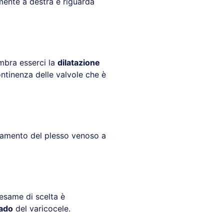
amente a destra e riguarda
mbra esserci la
dilatazione
ntinenza delle valvole che è
fiamento del plesso venoso a
l’esame di scelta è
ado
del varicocele.