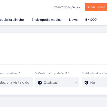
Prenotazione prelievi
Servizi online
pecialità cliniche
Enciclopedia medica
News
5×1000
uoi prenotare? *
3. Quale orario preferisci? *
4. Hai un'assicurazi