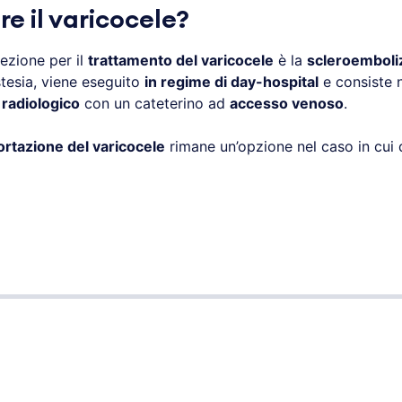
e il varicocele?
ezione per il
trattamento del varicocele
è la
scleroemboli
stesia, viene eseguito
in regime di day-hospital
e consiste n
 radiologico
con un cateterino ad
accesso venoso
.
rtazione del varicocele
rimane un’opzione nel caso in cui d