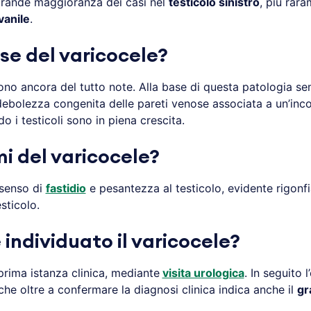
 grande maggioranza dei casi nel
testicolo sinistro
, più rar
vanile
.
se del varicocele?
no ancora del tutto note. Alla base di questa patologia se
ebolezza congenita delle pareti venose associata a un’inco
o i testicoli sono in piena crescita.
i del varicocele?
senso di
fastidio
e pesantezza al testicolo, evidente rigon
sticolo.
individuato il varicocele?
prima istanza clinica, mediante
visita urologica
. In seguito 
he oltre a confermare la diagnosi clinica indica anche il
gr