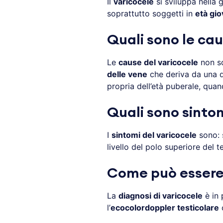
Il
varicocele
si sviluppa nella
soprattutto soggetti in
età gio
Quali sono le cau
Le
cause del varicocele
non so
delle vene
che deriva da una d
propria dell’età puberale, quand
Quali sono sintom
I
sintomi del varicocele
sono: 
livello del polo superiore del te
Come può essere 
La
diagnosi di varicocele
è in 
l’
ecocolordoppler testicolare
c