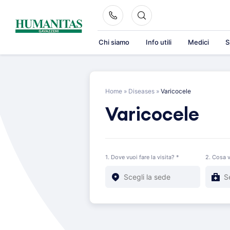
Skip
to
content
Chi siamo
Info utili
Medici
S
Home
»
Diseases
»
Varicocele
Varicocele
1. Dove vuoi fare la visita? *
2. Cosa v