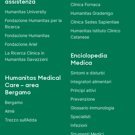
assistenza
Clinica Fornaca
Humanitas University
Humanitas Gradenigo
Fondazione Humanitas per la
Clinica Sedes Sapientiae
Ricerca
Humanitas Istituto Clinico
Fondazione Humanitas
Catanese
Fondazione Ariel
La Ricerca Clinica in
Enciclopedia
Humanitas Gavazzeni
Medica
Sintomi e disturbi
Humanitas Medical
Integratori alimentari
Care – area
Principi attivi
Bergamo
Prevenzione
Bergamo
Glossario immunologia
Almè
Specialisti
Trezzo sull’Adda
Infezioni
Strumenti Medici