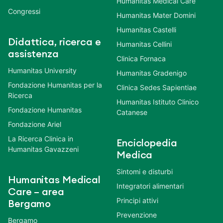
Humanitas Medical Care
Congressi
Humanitas Mater Domini
Humanitas Castelli
Didattica, ricerca e
Humanitas Cellini
assistenza
Clinica Fornaca
Humanitas University
Humanitas Gradenigo
Fondazione Humanitas per la
Clinica Sedes Sapientiae
Ricerca
Humanitas Istituto Clinico
Fondazione Humanitas
Catanese
Fondazione Ariel
La Ricerca Clinica in
Enciclopedia
Humanitas Gavazzeni
Medica
Sintomi e disturbi
Humanitas Medical
Integratori alimentari
Care – area
Principi attivi
Bergamo
Prevenzione
Bergamo