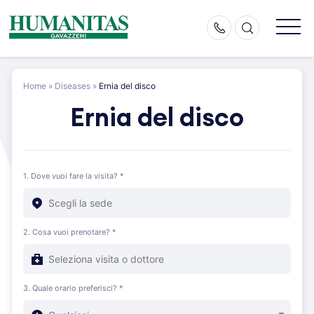
Skip
to
content
Home
»
Diseases
»
Ernia del disco
Ernia del disco
1. Dove vuoi fare la visita? *
2. Cosa vuoi prenotare? *
3. Quale orario preferisci? *