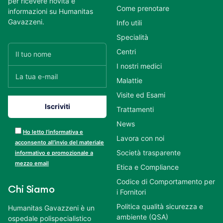
per ricevere novità e
Come prenotare
informazioni su Humanitas
Gavazzeni.
Info utili
Specialità
Centri
I nostri medici
Malattie
Visite ed Esami
Trattamenti
News
Ho letto l’informativa e
Lavora con noi
acconsento all’invio del materiale
Società trasparente
informativo e promozionale a
mezzo email
Etica e Compliance
Codice di Comportamento per
Chi Siamo
i Fornitori
Politica qualità sicurezza e
Humanitas Gavazzeni è un
ambiente (QSA)
ospedale polispecialistico