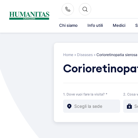
Skip
to
content
Chi siamo
Info utili
Medici
S
Home
»
Diseases
»
Corioretinopatia sierosa
Corioretinopat
1. Dove vuoi fare la visita? *
2. Cosa v