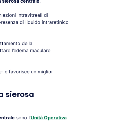
a sierosa centrale
.
iezioni intravitreali di
resenza di liquido intraretinico
rattamento della
rattare l’edema maculare
ser e favorisce un miglior
a sierosa
entrale
sono l’
Unità Operativa