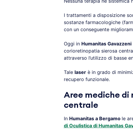
Nessuna terapia né sistemica né
I trattamenti a disposizione s
sostanze farmacologiche (farmac
con un conseguente migliorame
Oggi in
Humanitas Gavazzeni
corioretinopatia sierosa centra
attraverso l’utilizzo di basse 
Tale
laser
è in grado di minimizz
recupero funzionale.
Aree mediche di r
centrale
In
Humanitas a
Bergamo
le ar
di Oculistica di Humanitas Ga