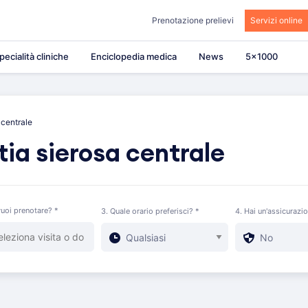
Prenotazione prelievi
Servizi online
pecialità cliniche
Enciclopedia medica
News
5×1000
 centrale
ia sierosa centrale
uoi prenotare? *
3. Quale orario preferisci? *
4. Hai un'assicurazi