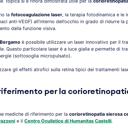
 topica si è finora dimostrata utile per la
corioretinopati
ono la
fotocoagulazione laser
, la terapia fotodinamica e le in
i anti-VEGF) all’interno dell’occhio in grado di ridurre la p
nto dalla funzione visiva.
 Bergamo
è possibile utilizzare un laser innovativo per il t
le. Questo particolare laser è a luce gialla e permette di t
energie (sottosoglia micropulsato).
are gli effetti atrofici sulla retina tipici dei trattamenti la
iferimento per la corioretinopati
ee mediche di riferimento per la
corioretinopatia sierosa c
vazzeni
e il
Centro Oculistico di Humanitas Castelli
.