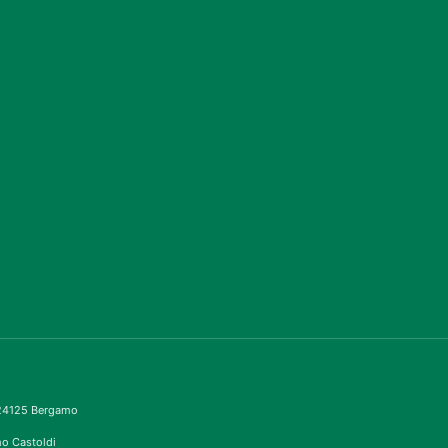
– 24125 Bergamo
imo Castoldi