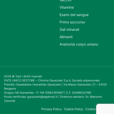
Vitamine
Esami del sangue
Primo soccorso
Sali minerali
Alimenti
Anatomia corpo umano
2026 © Tutti i diritti riservati
ENTE UNICO GESTORE – Cliniche Gavazzeni S.p.A. Società unipersonale
Presidio Ospedaliero Humanitas Gavazzeni | Via Mauro Gavazzeni, 21 – 24125
Bergamo
Gruppo IVA Humanitas – P. IVA 10982360967 | C.F. 00468520168
Posta certificata: gavazzeni@legalmail.it | Direttore sanitario: Dr. Massimo
Castoldi
Privacy Policy
Cookie Policy
Cookie Consent