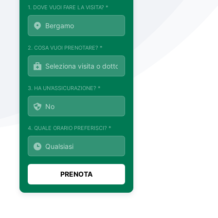
1. DOVE VUOI FARE LA VISITA? *
2. COSA VUOI PRENOTARE? *
3. HA UN'ASSICURAZIONE? *
4. QUALE ORARIO PREFERISCI? *