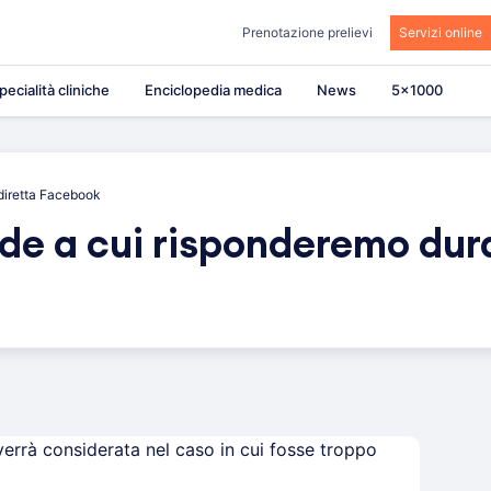
Prenotazione prelievi
Servizi online
pecialità cliniche
Enciclopedia medica
News
5×1000
 diretta Facebook
de a cui risponderemo dura
rrà considerata nel caso in cui fosse troppo