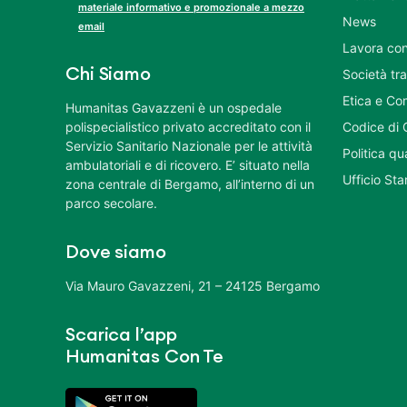
materiale informativo e promozionale a mezzo
News
email
Lavora con
Chi Siamo
Società tr
Etica e Co
Humanitas Gavazzeni è un ospedale
polispecialistico privato accreditato con il
Codice di 
Servizio Sanitario Nazionale per le attività
Politica q
ambulatoriali e di ricovero. E’ situato nella
Ufficio St
zona centrale di Bergamo, all’interno di un
parco secolare.
Dove siamo
Via Mauro Gavazzeni, 21 – 24125 Bergamo
Scarica l’app
Humanitas Con Te