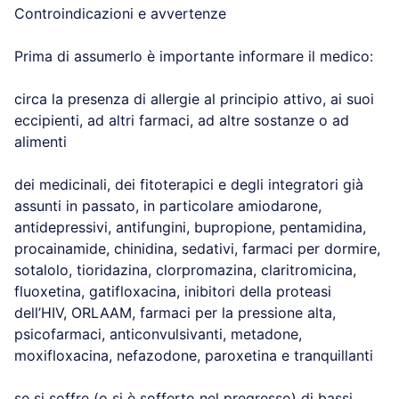
Controindicazioni e avvertenze
Prima di assumerlo è importante informare il medico:
circa la presenza di allergie al principio attivo, ai suoi
eccipienti, ad altri farmaci, ad altre sostanze o ad
alimenti
dei medicinali, dei fitoterapici e degli integratori già
assunti in passato, in particolare amiodarone,
antidepressivi, antifungini, bupropione, pentamidina,
procainamide, chinidina, sedativi, farmaci per dormire,
sotalolo, tioridazina, clorpromazina, claritromicina,
fluoxetina, gatifloxacina, inibitori della proteasi
dell’HIV, ORLAAM, farmaci per la pressione alta,
psicofarmaci, anticonvulsivanti, metadone,
moxifloxacina, nefazodone, paroxetina e tranquillanti
se si soffre (o si è sofferto nel pregresso) di bassi