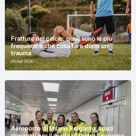
Fratture nel calcio: quali sono le più
frequenti e che cosa fare dopo un
trauma
06 Ago 2026
Aeroporto di Milano Bergamo, spazi
rinnovati per il punto di Primo Soccorso