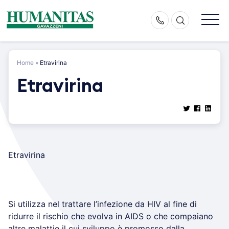
Skip
to
content
Home
»
Etravirina
Etravirina
Etravirina
Si utilizza nel trattare l’infezione da HIV al fine di
ridurre il rischio che evolva in AIDS o che compaiano
altre malattie il cui sviluppo è promosso dalla