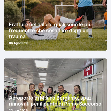
Fratture nel calcio: quali sono le più
frequenti e che cosa fare dopo un
trauma
06 Ago 2026
Aeroporto di Milano Bergamo, spazi
rinnovati per il punto di Primo Soccorso
23 Lug 2026