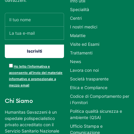
Gavazzeni.
Info utili
Specialità
Centri
I nostri medici
Malattie
Visite ed Esami
Trattamenti
News
Ho letto l’informativa e
Lavora con noi
acconsento all’invio del materiale
Società trasparente
informativo e promozionale a
mezzo email
Etica e Compliance
Codice di Comportamento per
Chi Siamo
i Fornitori
Politica qualità sicurezza e
Humanitas Gavazzeni è un
ambiente (QSA)
ospedale polispecialistico
privato accreditato con il
Ufficio Stampa e
Servizio Sanitario Nazionale
Comunicazione