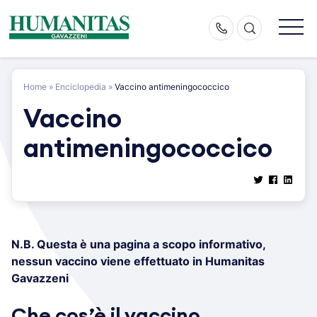
Skip
to
content
Home
»
Enciclopedia
»
Vaccino antimeningococcico
Vaccino
antimeningococcico
N.B. Questa è una pagina a scopo informativo,
nessun vaccino viene effettuato in Humanitas
Gavazzeni
Che cos’è il vaccino