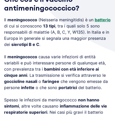
antimeningococcico?
Il
meningococco
(Neisseria meningitidis) è un
batterio
di cui si conoscono
13 tipi
, tra i quali solo 5 sono
responsabili di malattie (A, B, C, Y, W135). In Italia e in
Europa in generale si segnala una maggior presenza
dei
sierotipi B e C
.
Il
meningococco
causa varie infezioni di entità
variabili e può interessare persone di qualunque età,
con prevalenza tra i
bambini con età inferiore ai
cinque anni
. La trasmissione si verifica attraverso le
goccioline nasali
o
faringee
che vengono emesse da
persone
infette
o che sono
portatrici
del batterio.
Spesso le infezioni da meningococco
non hanno
sintomi
, altre volte causano
infiammazione delle vie
respiratorie superiori
. Nei casi più gravi il batterio