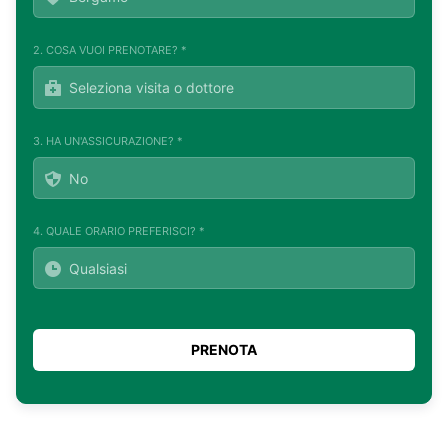
2. COSA VUOI PRENOTARE? *
3. HA UN'ASSICURAZIONE? *
4. QUALE ORARIO PREFERISCI? *