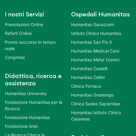
I nostri Servizi
Ospedali Humanitas
Prenotazioni Online
Humanitas Gavazzeni
Referti Online
Istituto Clinico Humanitas
Pronto soccorso in tempo
Humanitas San Pio X
reale
Humanitas Medical Care
Congressi
Humanitas Mater Domini
Humanitas Castelli
Didattica, ricerca e
Humanitas Cellini
assistenza
Clinica Fornaca
Humanitas University
Humanitas Gradenigo
Fondazione Humanitas per la
Clinica Sedes Sapientiae
Ricerca
Humanitas Istituto Clinico
Fondazione Humanitas
Catanese
Fondazione Ariel
La Ricerca Clinica in