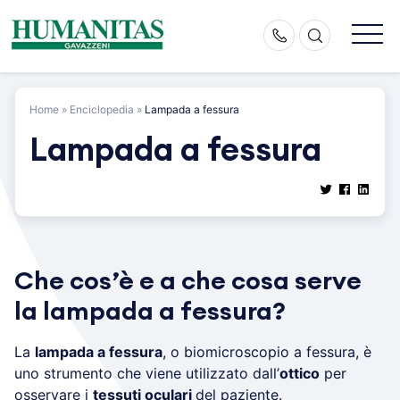
Skip
to
content
Home
»
Enciclopedia
»
Lampada a fessura
Lampada a fessura
Che cos’è e a che cosa serve
la lampada a fessura?
La
lampada a fessura
, o biomicroscopio a fessura, è
uno strumento che viene utilizzato dall’
ottico
per
osservare i
tessuti oculari
del paziente.