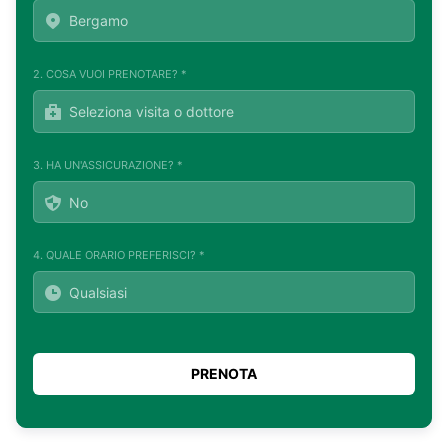
2. COSA VUOI PRENOTARE? *
3. HA UN'ASSICURAZIONE? *
4. QUALE ORARIO PREFERISCI? *