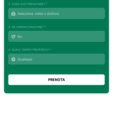
2. COSA VUOI PRENOTARE? *
3. HA UN'ASSICURAZIONE? *
4. QUALE ORARIO PREFERISCI? *