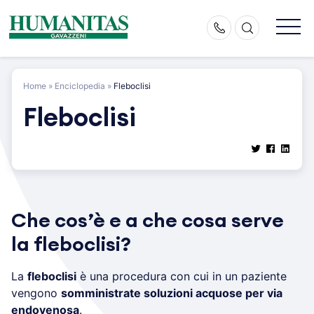
Skip
to
content
Home
»
Enciclopedia
»
Fleboclisi
Fleboclisi
Che cos’è e a che cosa serve
la fleboclisi?
La
fleboclisi
è una procedura con cui in un paziente
vengono
somministrate soluzioni acquose per via
endovenosa
.