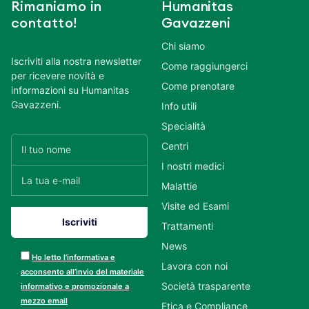
Rimaniamo in
Humanitas
contatto!
Gavazzeni
Chi siamo
Iscriviti alla nostra newsletter
Come raggiungerci
per ricevere novità e
Come prenotare
informazioni su Humanitas
Gavazzeni.
Info utili
Specialità
Centri
I nostri medici
Malattie
Visite ed Esami
Trattamenti
News
Ho letto l’informativa e
Lavora con noi
acconsento all’invio del materiale
Società trasparente
informativo e promozionale a
mezzo email
Etica e Compliance