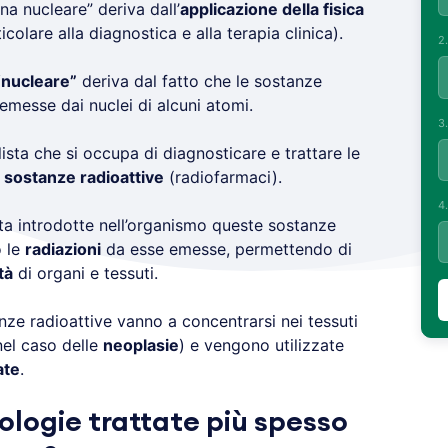
na nucleare” deriva dall’
applicazione della fisica
icolare alla diagnostica e alla terapia clinica).
2
“nucleare”
deriva dal fatto che le sostanze
emesse dai nuclei di alcuni atomi.
3
ista che si occupa di diagnosticare e trattare le
i
sostanze radioattive
(radiofarmaci).
4
lta introdotte nell’organismo queste sostanze
o le
radiazioni
da esse emesse, permettendo di
tà
di organi e tessuti.
nze radioattive vanno a concentrarsi nei tessuti
nel caso delle
neoplasie
) e vengono utilizzate
ate
.
ologie trattate più spesso