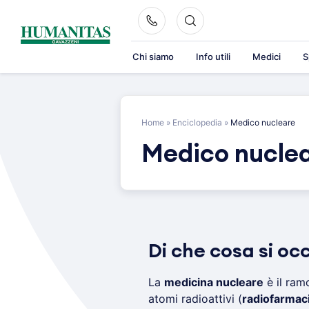
Skip
to
content
Chi siamo
Info utili
Medici
S
Home
»
Enciclopedia
»
Medico nucleare
Medico nucle
Di che cosa si oc
La
medicina nucleare
è il ram
atomi radioattivi (
radiofarmac