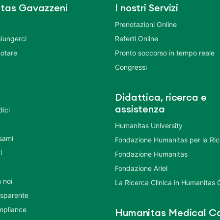
tas Gavazzeni
I nostri Servizi
Prenotazioni Online
iungerci
Referti Online
otare
Pronto soccorso in tempo reale
Congressi
Didattica, ricerca e
assistenza
dici
Humanitas University
Esami
Fondazione Humanitas per la Ri
i
Fondazione Humanitas
Fondazione Ariel
 noi
La Ricerca Clinica in Humanitas
asparente
mpliance
Humanitas Medical Ca