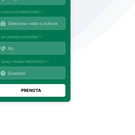
. COSA VUOI PRENOTARE? *
. HA UN'ASSICURAZIONE? *
. QUALE ORARIO PREFERISCI? *