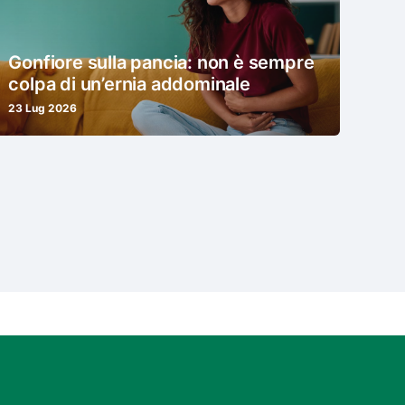
Gonfiore sulla pancia: non è sempre
colpa di un’ernia addominale
23 Lug 2026