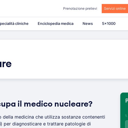
Prenotazione prelievi
Servizi online
pecialità cliniche
Enciclopedia medica
News
5×1000
are
P
cupa il medico nucleare?
1
o della medicina che utilizza sostanze contenenti
i
) per diagnosticare e trattare patologie di