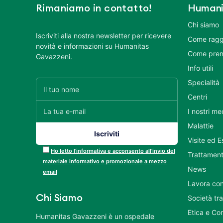
Rimaniamo in contatto!
Humani
Chi siamo
Iscriviti alla nostra newsletter per ricevere
Come ragg
novità e informazioni su Humanitas
Come pren
Gavazzeni.
Info utili
Specialità
Centri
I nostri me
Malattie
Visite ed 
Ho letto l’informativa e acconsento all’invio del
Trattament
materiale informativo e promozionale a mezzo
News
email
Lavora con
Chi Siamo
Società tr
Etica e Co
Humanitas Gavazzeni è un ospedale