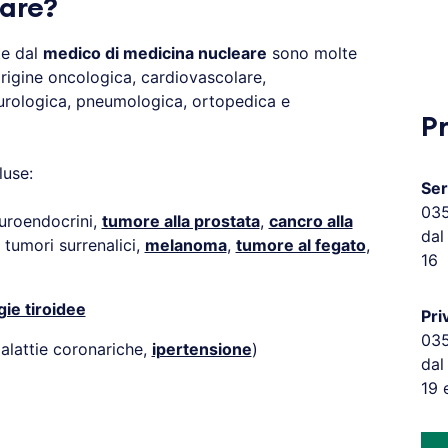
are?
te dal
medico di medicina nucleare
sono molte
 origine oncologica, cardiovascolare,
 urologica, pneumologica, ortopedica e
P
luse:
Ser
03
euroendocrini,
tumore alla prostata
,
cancro alla
dal
, tumori surrenalici,
melanoma
,
tumore al fegato
,
16
gie tiroidee
Pri
03
alattie coronariche,
ipertensione
)
dal
19 