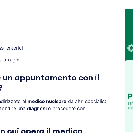
ssi enterici
erorragie.
 un appuntamento con il
?
ndirizzato al
medico nucleare
da altri specialisti
ofondire una
diagnosi
o procedere con
n cui opera il medico