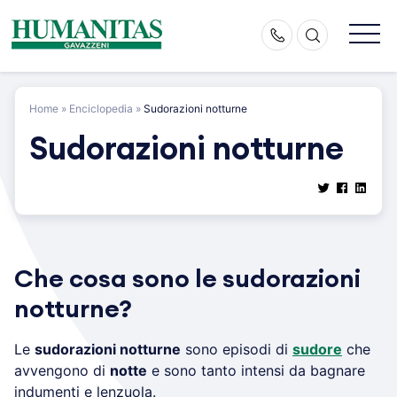
Skip
to
content
Home
»
Enciclopedia
»
Sudorazioni notturne
Sudorazioni notturne
Che cosa sono le sudorazioni
notturne?
Le
sudorazioni notturne
sono episodi di
sudore
che
avvengono di
notte
e sono tanto intensi da bagnare
indumenti e lenzuola.