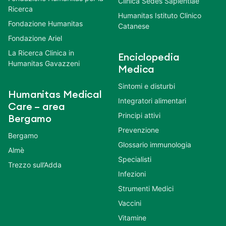
Clinica Sedes Sapientiae
Ricerca
Humanitas Istituto Clinico
Fondazione Humanitas
Catanese
Fondazione Ariel
La Ricerca Clinica in
Enciclopedia
Humanitas Gavazzeni
Medica
Sintomi e disturbi
Humanitas Medical
Integratori alimentari
Care – area
Principi attivi
Bergamo
Prevenzione
Bergamo
Glossario immunologia
Almè
Specialisti
Trezzo sull’Adda
Infezioni
Strumenti Medici
Vaccini
Vitamine