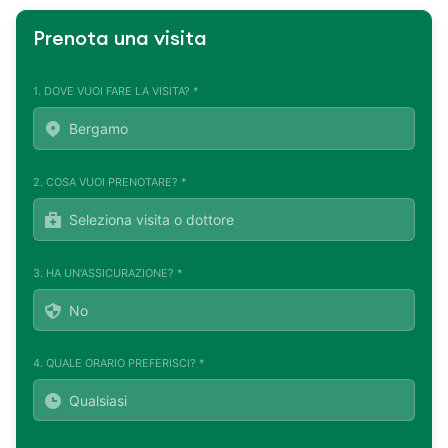
Prenota una visita
1. DOVE VUOI FARE LA VISITA? *
2. COSA VUOI PRENOTARE? *
3. HA UN'ASSICURAZIONE? *
4. QUALE ORARIO PREFERISCI? *