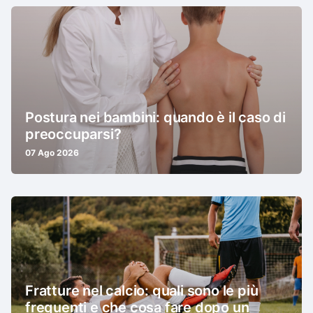
Postura nei bambini: quando è il caso di
preoccuparsi?
07 Ago 2026
Fratture nel calcio: quali sono le più
frequenti e che cosa fare dopo un