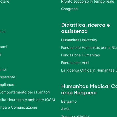
otare
Pronto soccorso in tempo reale
Congressi
Didattica, ricerca e
assistenza
dici
Humanitas University
Esami
Fondazione Humanitas per la Ri
i
Fondazione Humanitas
Fondazione Ariel
 noi
La Ricerca Clinica in Humanitas
asparente
mpliance
Humanitas Medical Ca
Comportamento per i Fornitori
area Bergamo
ualità sicurezza e ambiente (QSA)
Bergamo
ampa e Comunicazione
Almè
Trezzo sull’Adda