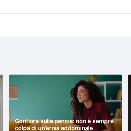
Gonfiore sulla pancia: non è sempre
colpa di un’ernia addominale