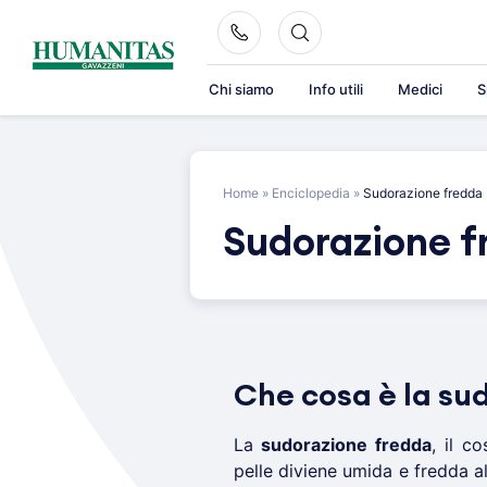
Skip
to
content
Chi siamo
Info utili
Medici
S
Home
»
Enciclopedia
»
Sudorazione fredda
Sudorazione f
Che cosa è la su
La
sudorazione fredda
, il c
pelle diviene umida e fredda 