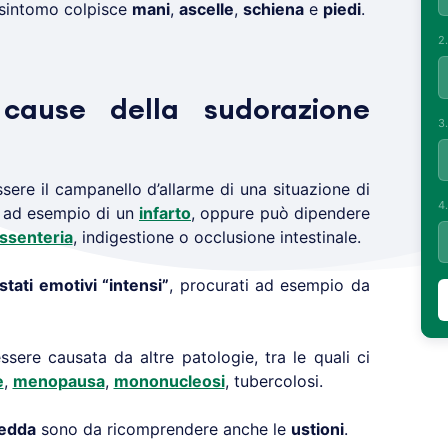
 sintomo colpisce
mani
,
ascelle
,
schiena
e
piedi
.
2
cause della sudorazione
3
ere il campanello d’allarme di una situazione di
4
e ad esempio di un
infarto
, oppure può dipendere
issenteria
, indigestione o occlusione intestinale.
stati emotivi “intensi”
, procurati ad esempio da
sere causata da altre patologie, tra le quali ci
e
,
menopausa
,
mononucleosi
, tubercolosi.
redda
sono da ricomprendere anche le
ustioni
.