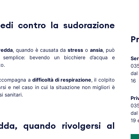
medi contro la sudorazione
P
redda
, quando è causata da
stress
o
ansia
, può
o semplice: bevendo un bicchiere d’acqua e
Ser
o.
03
dal
accompagna a
difficoltà di respirazione
, il colpito
16
si e nel caso in cui la situazione non migliori è
i sanitari.
Pri
03
dal
19 
dda, quando rivolgersi al