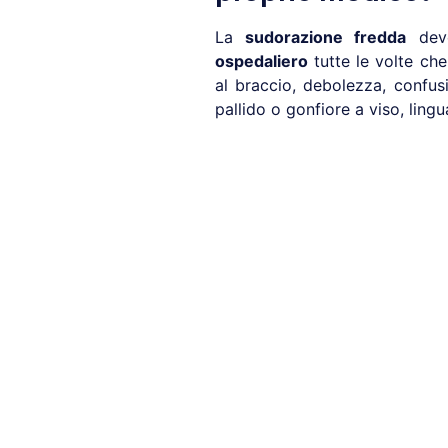
La
sudorazione fredda
deve
ospedaliero
tutte le volte c
al braccio, debolezza, confu
pallido o gonfiore a viso, lin