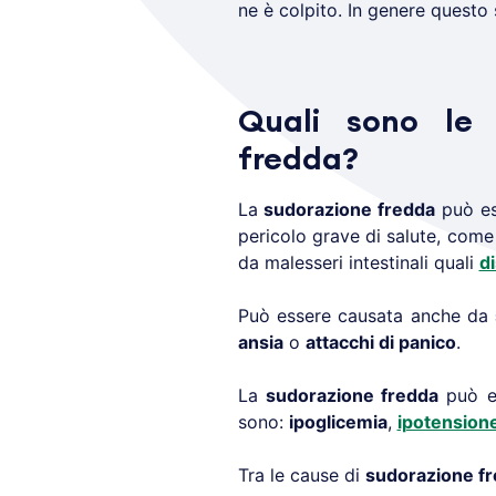
ne è colpito. In genere questo
Quali sono le 
fredda?
La
sudorazione fredda
può ess
pericolo grave di salute, com
da malesseri intestinali quali
d
Può essere causata anche da
ansia
o
attacchi di panico
.
La
sudorazione fredda
può es
sono:
ipoglicemia
,
ipotension
Tra le cause di
sudorazione f