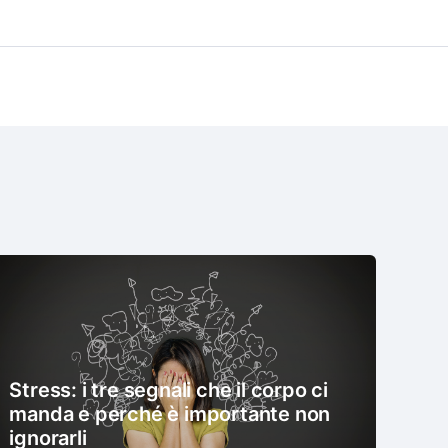
Stress: i tre segnali che il corpo ci
manda e perché è importante non
ignorarli