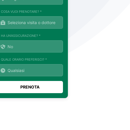
. COSA VUOI PRENOTARE? *
. HA UN'ASSICURAZIONE? *
. QUALE ORARIO PREFERISCI? *