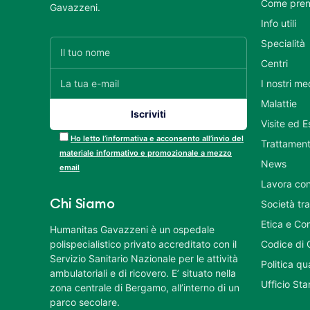
Come pren
Gavazzeni.
Info utili
Specialità
Centri
I nostri me
Malattie
Visite ed 
Ho letto l’informativa e acconsento all’invio del
Trattament
materiale informativo e promozionale a mezzo
News
email
Lavora con
Chi Siamo
Società tr
Etica e Co
Humanitas Gavazzeni è un ospedale
polispecialistico privato accreditato con il
Codice di 
Servizio Sanitario Nazionale per le attività
Politica q
ambulatoriali e di ricovero. E’ situato nella
Ufficio St
zona centrale di Bergamo, all’interno di un
parco secolare.