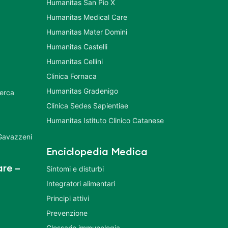
Humanitas San Pio X
Humanitas Medical Care
Humanitas Mater Domini
Humanitas Castelli
Humanitas Cellini
Clinica Fornaca
Humanitas Gradenigo
cerca
Clinica Sedes Sapientiae
Humanitas Istituto Clinico Catanese
 Gavazzeni
Enciclopedia Medica
re –
Sintomi e disturbi
Integratori alimentari
Principi attivi
Prevenzione
Glossario immunologia