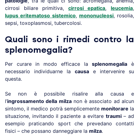
patologie
, tra le quali ci sono: acromegalia, anemia,
cirrosi biliare primitiva,
cirrosi epatica
,
leucemia
,
lupus eritematoso sistemico
,
mononucleosi
, rosolia,
sepsi, toxoplasmosi, tubercolosi.
Quali sono i rimedi contro la
splenomegalia?
Per curare in modo efficace la
splenomegalia
è
necessario individuarne la
causa
e intervenire su
questa.
Se non è possibile risalire alla causa e
l’
ingrossamento della milza
non è associato ad alcun
sintomo, il medico potrà semplicemente
monitorare
la
situazione, invitando il paziente a evitare
traumi
– ad
esempio praticando sport che prevedano contatti
fisici – che possano danneggiare la
milza
.