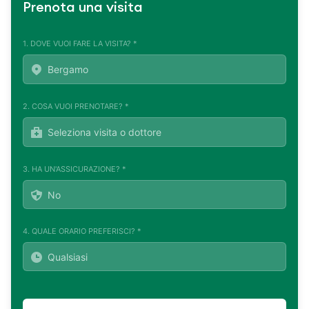
Prenota una visita
1. DOVE VUOI FARE LA VISITA? *
2. COSA VUOI PRENOTARE? *
3. HA UN'ASSICURAZIONE? *
4. QUALE ORARIO PREFERISCI? *