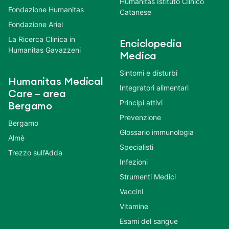
Humanitas Istituto Clinico
Fondazione Humanitas
Catanese
Fondazione Ariel
La Ricerca Clinica in
Enciclopedia
Humanitas Gavazzeni
Medica
Sintomi e disturbi
Humanitas Medical
Integratori alimentari
Care – area
Principi attivi
Bergamo
Prevenzione
Bergamo
Glossario immunologia
Almè
Specialisti
Trezzo sull’Adda
Infezioni
Strumenti Medici
Vaccini
Vitamine
Esami del sangue