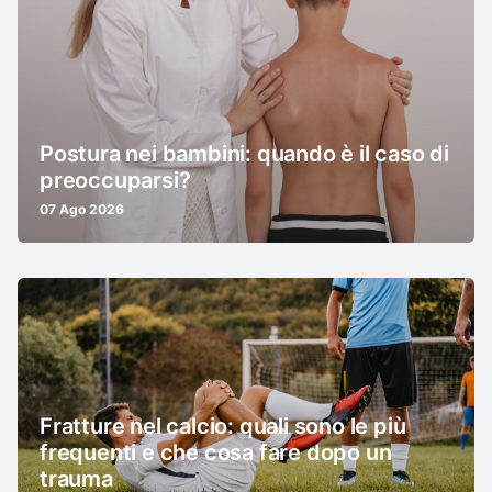
Postura nei bambini: quando è il caso di
preoccuparsi?
07 Ago 2026
Fratture nel calcio: quali sono le più
frequenti e che cosa fare dopo un
trauma