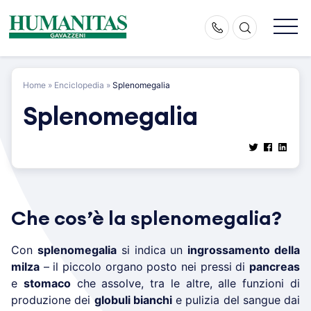
Skip
to
content
Home
»
Enciclopedia
»
Splenomegalia
Splenomegalia
Che cos’è la splenomegalia?
Con
splenomegalia
si indica un
ingrossamento della
milza
– il piccolo organo posto nei pressi di
pancreas
e
stomaco
che assolve, tra le altre, alle funzioni di
produzione dei
globuli bianchi
e pulizia del sangue dai