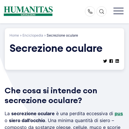
Skip
to
content
Home
»
Enciclopedia
»
Secrezione oculare
Secrezione oculare
Che cosa si intende con
secrezione oculare?
La
secrezione oculare
è una perdita eccessiva di
pus
o
siero dall’occhio
. Una minima quantità di siero –
composto da sostanze oleose, cellule, muco e scorie