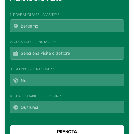
1. DOVE VUOI FARE LA VISITA? *
2. COSA VUOI PRENOTARE? *
3. HA UN'ASSICURAZIONE? *
4. QUALE ORARIO PREFERISCI? *