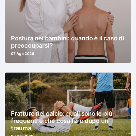
Postura nei bambini: quando è il caso di
preoccuparsi?
07 Ago 2026
Fratture nel calcio: quali sono le più
frequenti e che cosa fare dopo un
trauma