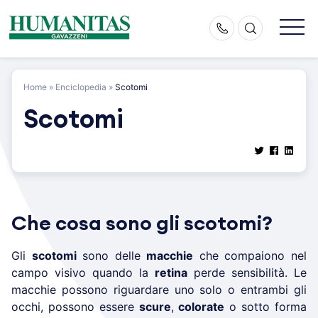
Skip
to
content
Home
»
Enciclopedia
»
Scotomi
Scotomi
Che cosa sono gli scotomi?
Gli
scotomi
sono delle
macchie
che compaiono nel
campo visivo quando la
retina
perde sensibilità. Le
macchie possono riguardare uno solo o entrambi gli
occhi, possono essere
scure
,
colorate
o sotto forma