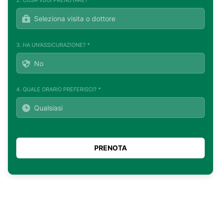
3. HA UN'ASSICURAZIONE? *
4. QUALE ORARIO PREFERISCI? *