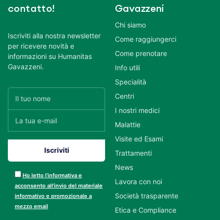
contatto!
Gavazzeni
Chi siamo
Iscriviti alla nostra newsletter
Come raggiungerci
per ricevere novità e
Come prenotare
informazioni su Humanitas
Gavazzeni.
Info utili
Specialità
Centri
I nostri medici
Malattie
Visite ed Esami
Trattamenti
News
Ho letto l’informativa e
Lavora con noi
acconsento all’invio del materiale
Società trasparente
informativo e promozionale a
mezzo email
Etica e Compliance