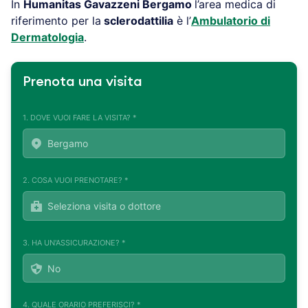
In
Humanitas Gavazzeni
Bergamo
l’area medica di
riferimento per la
sclerodattilia
è l’
Ambulatorio di
Dermatologia
.
Prenota una visita
1. DOVE VUOI FARE LA VISITA? *
2. COSA VUOI PRENOTARE? *
3. HA UN'ASSICURAZIONE? *
4. QUALE ORARIO PREFERISCI? *