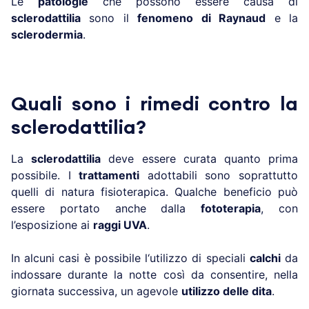
Le
patologie
che possono essere causa di
sclerodattilia
sono il
fenomeno di Raynaud
e la
sclerodermia
.
Quali sono i rimedi contro la
sclerodattilia?
La
sclerodattilia
deve essere curata quanto prima
possibile. I
trattamenti
adottabili sono soprattutto
quelli di natura fisioterapica. Qualche beneficio può
essere portato anche dalla
fototerapia
, con
l’esposizione ai
raggi UVA
.
In alcuni casi è possibile l‘utilizzo di speciali
calchi
da
indossare durante la notte così da consentire, nella
giornata successiva, un agevole
utilizzo delle dita
.