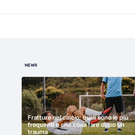
NEWS
Fratture nel calcio: quali sono le più
frequenti e che cosa fare dopo un
trauma