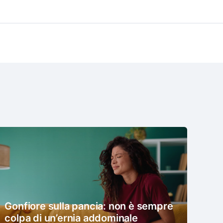
Gonfiore sulla pancia: non è sempre
colpa di un’ernia addominale