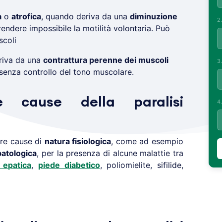
a
o
atrofica
, quando deriva da una
diminuzione
2
rendere impossibile la motilità volontaria. Può
scoli
riva da una
contrattura perenne dei muscoli
3
enza controllo del tono muscolare.
 cause della paralisi
4
re cause di
natura fisiologica
, come ad esempio
patologica
, per la presenza di alcune malattie tra
i epatica
,
piede diabetico
, poliomielite, sifilide,