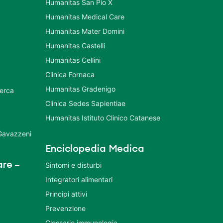
Humanitas San Pio X
Humanitas Medical Care
Humanitas Mater Domini
Humanitas Castelli
Humanitas Cellini
Clinica Fornaca
Humanitas Gradenigo
cerca
Clinica Sedes Sapientiae
Humanitas Istituto Clinico Catanese
 Gavazzeni
Enciclopedia Medica
re –
Sintomi e disturbi
Integratori alimentari
Principi attivi
Prevenzione
Glossario immunologia