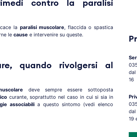
imedi contro la paralisi
icace la
paralisi muscolare
, flaccida o spastica
rne le
cause
e intervenire su queste.
P
Ser
are, quando rivolgersi al
03
dal
16
muscolare
deve sempre essere sottoposta
Pri
ico
curante, soprattutto nel caso in cui si sia in
03
gie associabili
a questo sintomo (vedi elenco
dal
19 