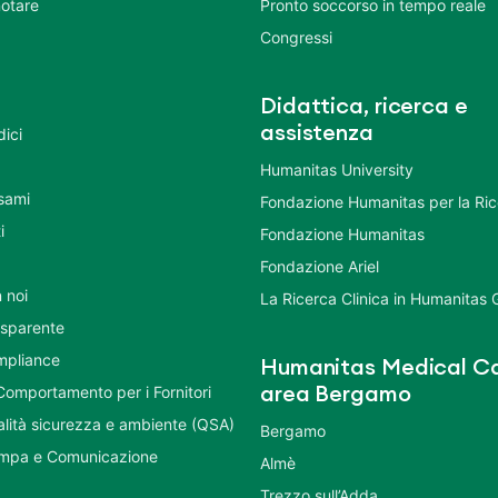
otare
Pronto soccorso in tempo reale
Congressi
Didattica, ricerca e
assistenza
dici
Humanitas University
Esami
Fondazione Humanitas per la Ri
i
Fondazione Humanitas
Fondazione Ariel
 noi
La Ricerca Clinica in Humanitas
asparente
mpliance
Humanitas Medical Ca
Comportamento per i Fornitori
area Bergamo
ualità sicurezza e ambiente (QSA)
Bergamo
ampa e Comunicazione
Almè
Trezzo sull’Adda