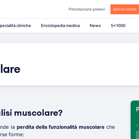
Prenotazione prelievi
Servizi online
pecialità cliniche
Enciclopedia medica
News
5×1000
lare
P
lisi muscolare?
1
ende la
perdita della funzionalità muscolare
che
rse forme: