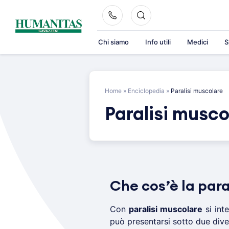
Skip
to
content
Chi siamo
Info utili
Medici
S
Home
»
Enciclopedia
»
Paralisi muscolare
Paralisi musco
Che cos’è la para
Con
paralisi muscolare
si int
può presentarsi sotto due dive