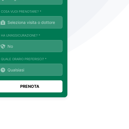
. COSA VUOI PRENOTARE? *
. HA UN'ASSICURAZIONE? *
. QUALE ORARIO PREFERISCI? *