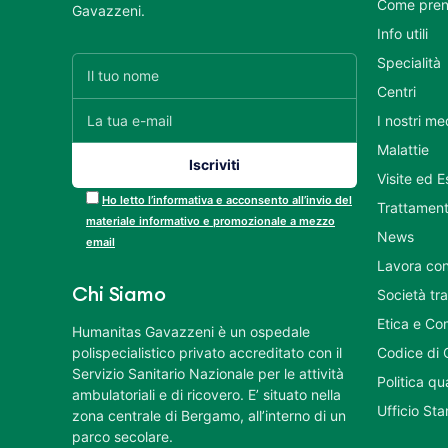
Come pren
Gavazzeni.
Info utili
Specialità
Centri
I nostri me
Malattie
Visite ed 
Ho letto l’informativa e acconsento all’invio del
Trattament
materiale informativo e promozionale a mezzo
News
email
Lavora con
Chi Siamo
Società tr
Etica e Co
Humanitas Gavazzeni è un ospedale
polispecialistico privato accreditato con il
Codice di 
Servizio Sanitario Nazionale per le attività
Politica q
ambulatoriali e di ricovero. E’ situato nella
Ufficio St
zona centrale di Bergamo, all’interno di un
parco secolare.