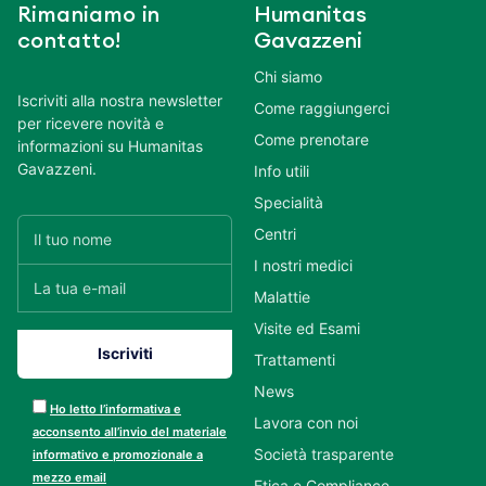
Rimaniamo in
Humanitas
contatto!
Gavazzeni
Chi siamo
Iscriviti alla nostra newsletter
Come raggiungerci
per ricevere novità e
Come prenotare
informazioni su Humanitas
Gavazzeni.
Info utili
Specialità
Centri
I nostri medici
Malattie
Visite ed Esami
Trattamenti
News
Ho letto l’informativa e
Lavora con noi
acconsento all’invio del materiale
Società trasparente
informativo e promozionale a
mezzo email
Etica e Compliance