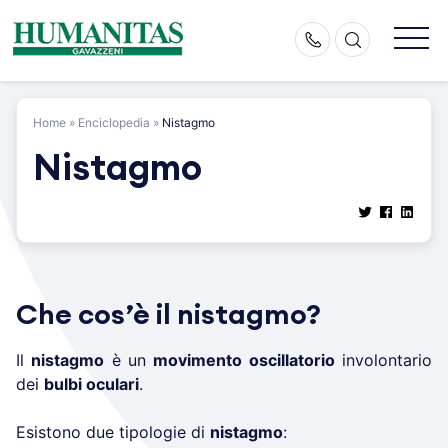
Skip
to
content
Home
»
Enciclopedia
»
Nistagmo
Nistagmo
Che cos’è il nistagmo?
Il
nistagmo
è un
movimento oscillatorio
involontario
dei
bulbi oculari
.
Esistono due tipologie di
nistagmo
: