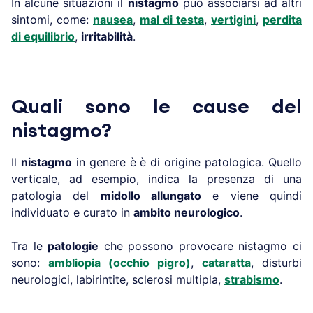
In alcune situazioni il
nistagmo
può associarsi ad altri
sintomi, come:
nausea
,
mal di testa
,
vertigini
,
perdita
di equilibrio
,
irritabilità
.
Quali sono le cause del
nistagmo?
Il
nistagmo
in genere è è di origine patologica. Quello
verticale, ad esempio, indica la presenza di una
patologia del
midollo allungato
e viene quindi
individuato e curato in
ambito neurologico
.
Tra le
patologie
che possono provocare nistagmo ci
sono:
ambliopia (occhio pigro)
,
cataratta
, disturbi
neurologici, labirintite, sclerosi multipla,
strabismo
.