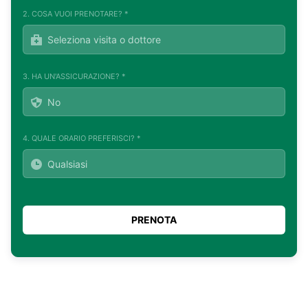
2. COSA VUOI PRENOTARE? *
3. HA UN'ASSICURAZIONE? *
4. QUALE ORARIO PREFERISCI? *