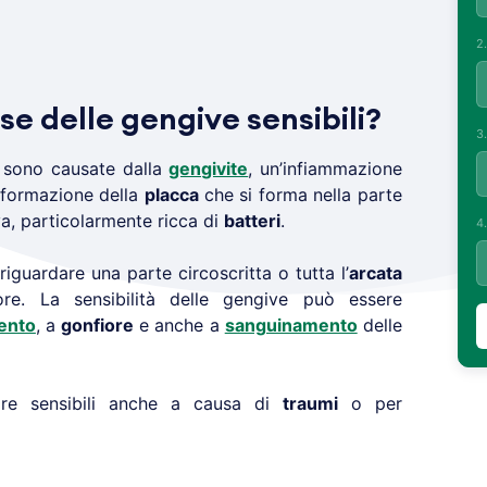
2
se delle gengive sensibili?
3
sono causate dalla
gengivite
, un’infiammazione
a formazione della
placca
che si forma nella parte
va, particolarmente ricca di
batteri
.
4
guardare una parte circoscritta o tutta l’
arcata
ore. La sensibilità delle gengive può essere
ento
, a
gonfiore
e anche a
sanguinamento
delle
re sensibili anche a causa di
traumi
o per