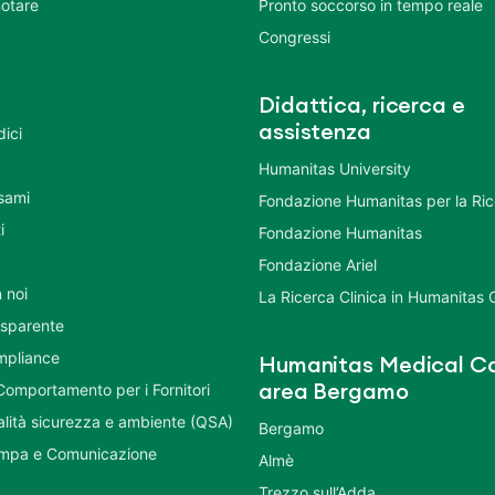
otare
Pronto soccorso in tempo reale
Congressi
Didattica, ricerca e
assistenza
dici
Humanitas University
Esami
Fondazione Humanitas per la Ri
i
Fondazione Humanitas
Fondazione Ariel
 noi
La Ricerca Clinica in Humanitas
asparente
mpliance
Humanitas Medical Ca
Comportamento per i Fornitori
area Bergamo
ualità sicurezza e ambiente (QSA)
Bergamo
ampa e Comunicazione
Almè
Trezzo sull’Adda