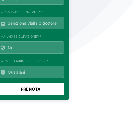
. COSA VUOI PRENOTARE? *
. HA UN'ASSICURAZIONE? *
. QUALE ORARIO PREFERISCI? *