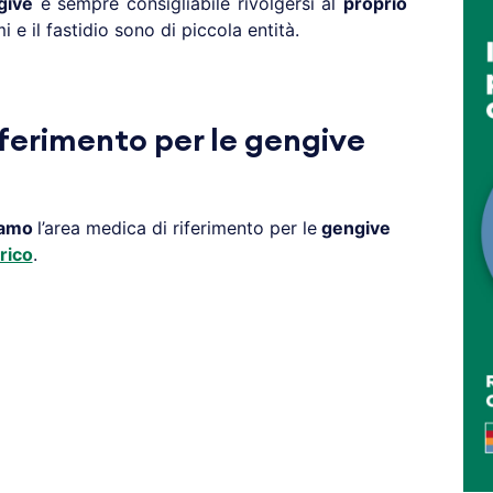
give
è sempre consigliabile rivolgersi al
proprio
 e il fastidio sono di piccola entità.
iferimento per le gengive
amo
l’area medica di riferimento per le
gengive
rico
.