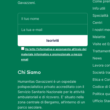
Come pren
Gavazzeni.
Info utili
Specialità
Centri
I nostri me
Malattie
Visite ed 
Ho letto l’informativa e acconsento all’invio del
Trattament
materiale informativo e promozionale a mezzo
News
email
Lavora con
Chi Siamo
Società tr
Etica e Co
Humanitas Gavazzeni è un ospedale
polispecialistico privato accreditato con il
Codice di 
Servizio Sanitario Nazionale per le attività
Politica q
ambulatoriali e di ricovero. E’ situato nella
Ufficio St
zona centrale di Bergamo, all’interno di un
parco secolare.