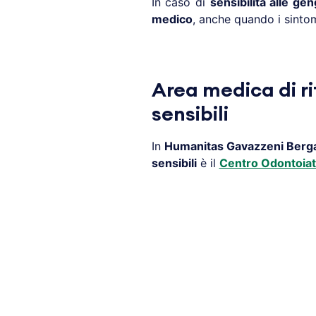
In caso di
sensibilità alle gen
medico
, anche quando i sintomi
Area medica di r
sensibili
In
Humanitas Gavazzeni
Berg
sensibili
è il
Centro Odontoiat