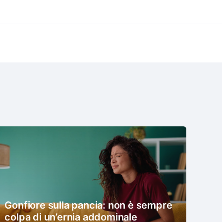
Gonfiore sulla pancia: non è sempre
colpa di un’ernia addominale