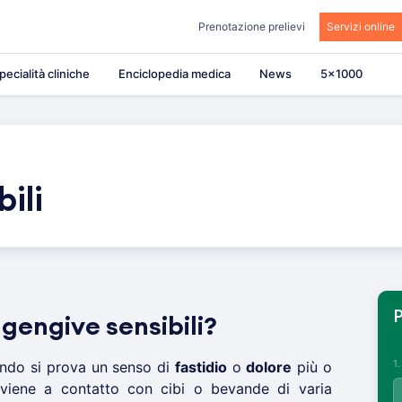
Prenotazione prelievi
Servizi online
pecialità cliniche
Enciclopedia medica
News
5×1000
ili
P
gengive sensibili?
1
do si prova un senso di
fastidio
o
dolore
più o
iene a contatto con cibi o bevande di varia