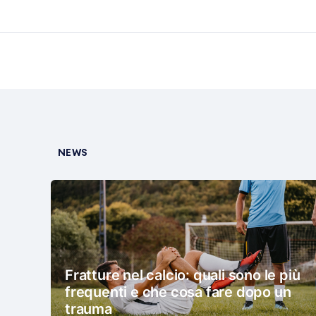
NEWS
Fratture nel calcio: quali sono le più
frequenti e che cosa fare dopo un
trauma