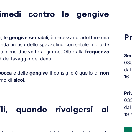
imedi contro le gengive
P
e, le
gengive sensibili
, è necessario adottare una
veda un uso dello spazzolino con setole morbide
lmeno due volte al giorno. Oltre alla
frequenza
Ser
à
del lavaggio dei denti.
03
dal
bocca
e delle
gengive
il consiglio è quello di
non
16
umo di
alcol
.
Pri
03
dal
li, quando rivolgersi al
19 