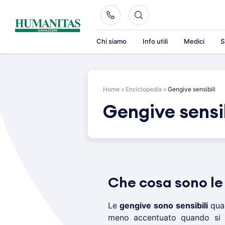
Skip
to
content
Chi siamo
Info utili
Medici
S
Home
»
Enciclopedia
»
Gengive sensibili
Gengive sensib
Che cosa sono le 
Le
gengive sono sensibili
quan
meno accentuato quando si v