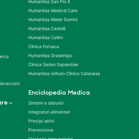
Humanitas San Pio X
Humanitas Medical Care
Humanitas Mater Domini
Humanitas Castelli
Humanitas Cellini
Clinica Fornaca
Humanitas Gradenigo
cerca
Clinica Sedes Sapientiae
Humanitas Istituto Clinico Catanese
 Gavazzeni
Enciclopedia Medica
re –
Sintomi e disturbi
Integratori alimentari
Principi attivi
Prevenzione
Glossario immunologia