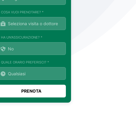
. COSA VUOI PRENOTARE? *
. HA UN'ASSICURAZIONE? *
. QUALE ORARIO PREFERISCI? *