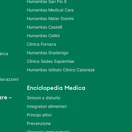
Humanitas San Pio X
Humanitas Medical Care
Humanitas Mater Domini
Humanitas Castelli
Humanitas Cellini
Clinica Fornaca
Humanitas Gradenigo
cerca
Clinica Sedes Sapientiae
Humanitas Istituto Clinico Catanese
 Gavazzeni
Enciclopedia Medica
re –
Sintomi e disturbi
Integratori alimentari
Principi attivi
Prevenzione
Glossario immunologia