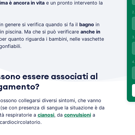
tima è ancora in vita
e un pronto intervento la
2
in genere si verifica quando si fa il
bagno
in
 in piscina. Ma che si può verificare
anche in
3
per quanto riguarda i bambini, nelle vaschette
onfiabili.
4
sono essere associati al
egamento?
ossono collegarsi diversi sintomi, che vanno
e
(se con presenza di sangue la situazione è da
ltà respiratorie a
cianosi
, da
convulsioni
a
cardiocircolatorio.