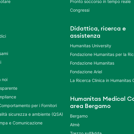
otare
Pronto soccorso in tempo reale
Congressi
Didattica, ricerca e
assistenza
dici
Humanitas University
Esami
Fondazione Humanitas per la Ri
i
Fondazione Humanitas
Fondazione Ariel
 noi
La Ricerca Clinica in Humanitas
asparente
mpliance
Humanitas Medical Ca
Comportamento per i Fornitori
area Bergamo
ualità sicurezza e ambiente (QSA)
Bergamo
ampa e Comunicazione
Almè
Trezzo sull’Adda