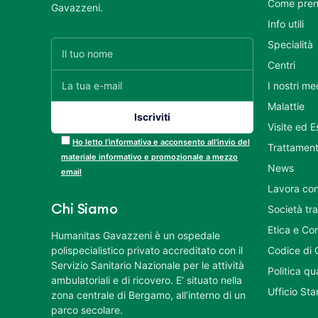
Come pren
Gavazzeni.
Info utili
Specialità
Centri
I nostri me
Malattie
Visite ed 
Ho letto l’informativa e acconsento all’invio del
Trattament
materiale informativo e promozionale a mezzo
News
email
Lavora con
Chi Siamo
Società tr
Etica e Co
Humanitas Gavazzeni è un ospedale
polispecialistico privato accreditato con il
Codice di 
Servizio Sanitario Nazionale per le attività
Politica q
ambulatoriali e di ricovero. E’ situato nella
Ufficio St
zona centrale di Bergamo, all’interno di un
parco secolare.