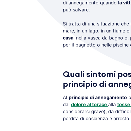
di annegamento quando
la vit
può salvare.
Si tratta di una situazione che 
mare, in un lago, in un fiume o
casa
, nella vasca da bagno o, 
per il bagnetto o nelle piscine g
Quali sintomi pos
principio di ann
Al
principio di annegamento
p
dal
dolore al torace
alla
toss
considerarsi grave), da diffico
perdita di coscienza e arresto 