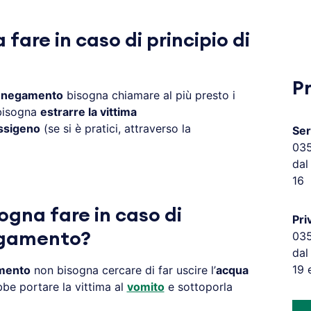
fare in caso di principio di
P
annegamento
bisogna chiamare al più presto i
 bisogna
estrarre la vittima
ssigeno
(se si è pratici, attraverso la
Ser
03
dal
16
ogna fare in caso di
Pri
03
egamento?
dal
19 
amento
non bisogna cercare di far uscire l’
acqua
bbe portare la vittima al
vomito
e sottoporla