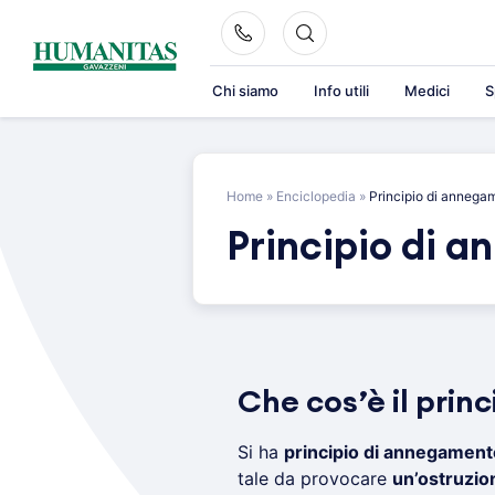
Skip
to
content
Chi siamo
Info utili
Medici
S
Home
»
Enciclopedia
»
Principio di annega
Principio di 
Che cos’è il pri
Si ha
principio di annegament
tale da provocare
un’ostruzio