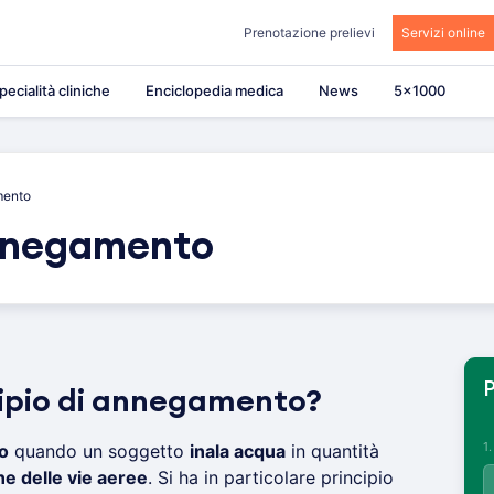
Prenotazione prelievi
Servizi online
pecialità cliniche
Enciclopedia medica
News
5×1000
mento
annegamento
P
ncipio di annegamento?
1
o
quando un soggetto
inala acqua
in quantità
ne delle vie aeree
. Si ha in particolare principio