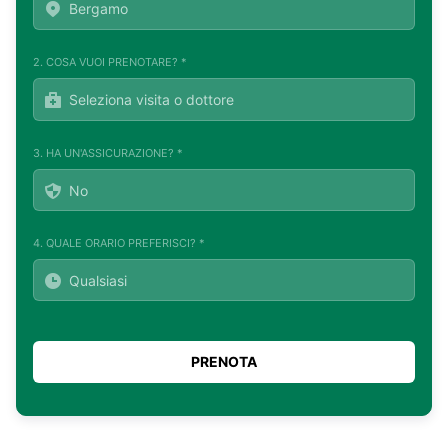
2. COSA VUOI PRENOTARE? *
3. HA UN'ASSICURAZIONE? *
4. QUALE ORARIO PREFERISCI? *