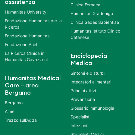
assistenza
Clinica Fornaca
Humanitas University
Humanitas Gradenigo
Fondazione Humanitas per la
Clinica Sedes Sapientiae
Ricerca
Humanitas Istituto Clinico
Fondazione Humanitas
Catanese
Fondazione Ariel
La Ricerca Clinica in
Enciclopedia
Humanitas Gavazzeni
Medica
Sintomi e disturbi
Humanitas Medical
Integratori alimentari
Care – area
Principi attivi
Bergamo
Prevenzione
Bergamo
Glossario immunologia
Almè
Specialisti
Trezzo sull’Adda
Infezioni
Strumenti Medici