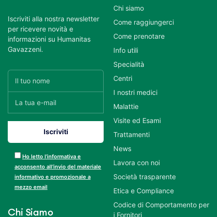
Chi siamo
Iscriviti alla nostra newsletter
Come raggiungerci
per ricevere novità e
Come prenotare
informazioni su Humanitas
Gavazzeni.
Info utili
Specialità
Centri
I nostri medici
Malattie
Visite ed Esami
Trattamenti
News
Ho letto l’informativa e
Lavora con noi
acconsento all’invio del materiale
Società trasparente
informativo e promozionale a
mezzo email
Etica e Compliance
Codice di Comportamento per
Chi Siamo
i Fornitori