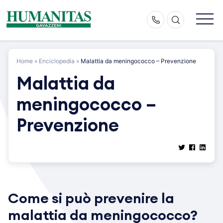
Skip
to
content
Home
»
Enciclopedia
»
Malattia da meningococco – Prevenzione
Malattia da
meningococco –
Prevenzione
Come si può prevenire la
malattia da meningococco?