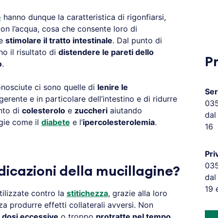
e
hanno dunque la caratteristica di rigonfiarsi,
con l’acqua, cosa che consente loro di
e
stimolare il tratto intestinale
. Dal punto di
o il risultato di
distendere le pareti dello
P
o
.
onosciute ci sono quelle di
lenire le
Ser
erente e in particolare dell’intestino e di ridurre
03
ento di
colesterolo
e
zuccheri
aiutando
dal
gie come il
diabete
e l’
ipercolesterolemia
.
16
Pri
03
ndicazioni della mucillagine?
dal
19 
ilizzate contro la
stitichezza
, grazie alla loro
za produrre effetti collaterali avversi. Non
n
dosi eccessive
o troppo
protratte nel tempo