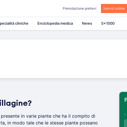
Prenotazione prelievi
Servizi online
pecialità cliniche
Enciclopedia medica
News
5×1000
P
illagine?
1
presente in varie piante che ha il compito di
rla, in modo tale che le stesse piante possano