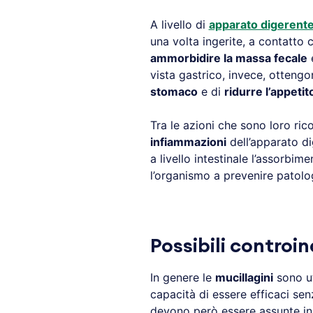
A livello di
apparato digerent
una volta ingerite, a contatto 
ammorbidire la massa fecale
vista gastrico, invece, ottengon
stomaco
e di
ridurre l’appetit
Tra le azioni che sono loro ric
infiammazioni
dell’apparato dig
a livello intestinale l’assorbim
l’organismo a prevenire patolo
Possibili controi
In genere le
mucillagini
sono ut
capacità di essere efficaci sen
devono però essere assunte i