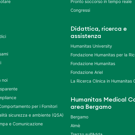
otare
Pronto soccorso in tempo reale
Congressi
Didattica, ricerca e
assistenza
dici
Humanitas University
Esami
Fondazione Humanitas per la Ri
i
Fondazione Humanitas
Fondazione Ariel
 noi
La Ricerca Clinica in Humanitas
asparente
mpliance
Humanitas Medical Ca
Comportamento per i Fornitori
area Bergamo
ualità sicurezza e ambiente (QSA)
Bergamo
ampa e Comunicazione
Almè
Trezzo sull’Adda