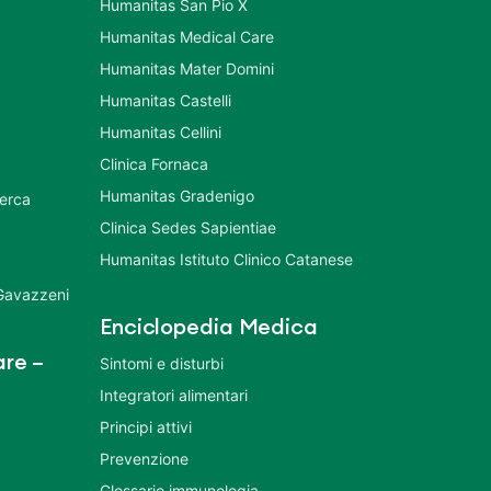
Humanitas San Pio X
Humanitas Medical Care
Humanitas Mater Domini
Humanitas Castelli
Humanitas Cellini
Clinica Fornaca
Humanitas Gradenigo
cerca
Clinica Sedes Sapientiae
Humanitas Istituto Clinico Catanese
 Gavazzeni
Enciclopedia Medica
re –
Sintomi e disturbi
Integratori alimentari
Principi attivi
Prevenzione
Glossario immunologia