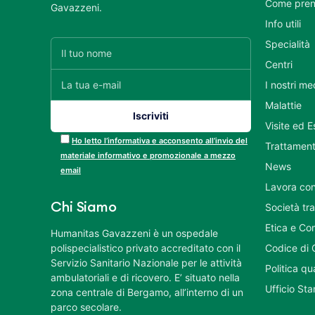
Come pren
Gavazzeni.
Info utili
Specialità
Centri
I nostri me
Malattie
Visite ed 
Ho letto l’informativa e acconsento all’invio del
Trattament
materiale informativo e promozionale a mezzo
News
email
Lavora con
Chi Siamo
Società tr
Etica e Co
Humanitas Gavazzeni è un ospedale
polispecialistico privato accreditato con il
Codice di 
Servizio Sanitario Nazionale per le attività
Politica q
ambulatoriali e di ricovero. E’ situato nella
Ufficio St
zona centrale di Bergamo, all’interno di un
parco secolare.