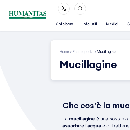
Skip
to
content
Chi siamo
Info utili
Medici
S
Home
»
Enciclopedia
»
Mucillagine
Mucillagine
Che cos’è la muc
La
mucillagine
è una sostanza 
assorbire l’acqua
e di trattene