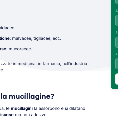
2
hidacee
3
tiche
: malvacee, tigliacee, ecc.
lose
: mucoracee.
4
lizzate in medicina, in farmacia, nell’industria
e.
la mucillagine?
ua, le
mucillagini
la assorbono e si dilatano
viscose
ma non adesive.