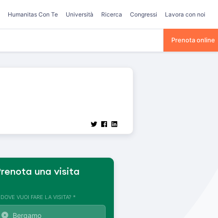
Humanitas Con Te
Università
Ricerca
Congressi
Lavora con noi
Prenota online
renota una visita
. DOVE VUOI FARE LA VISITA? *