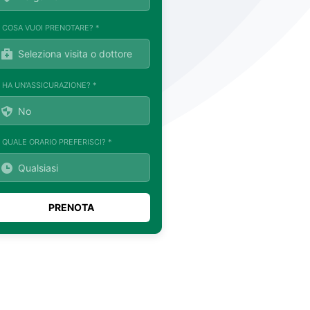
. COSA VUOI PRENOTARE? *
. HA UN'ASSICURAZIONE? *
. QUALE ORARIO PREFERISCI? *