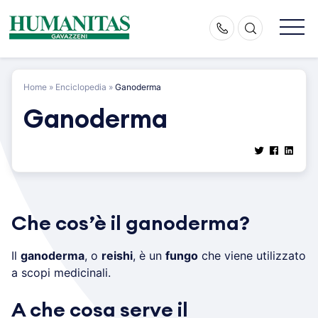
Skip
to
content
Home
»
Enciclopedia
»
Ganoderma
Ganoderma
Che cos’è il ganoderma?
Il
ganoderma
, o
reishi
, è un
fungo
che viene utilizzato
a scopi medicinali.
A che cosa serve il