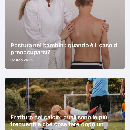
Postura nei bambini: quando è il caso di
preoccuparsi?
07 Ago 2026
Fratture nel calcio: quali sono le più
frequenti e che cosa fare dopo un