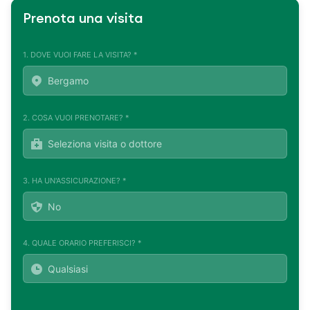
Prenota una visita
1. DOVE VUOI FARE LA VISITA? *
2. COSA VUOI PRENOTARE? *
3. HA UN'ASSICURAZIONE? *
4. QUALE ORARIO PREFERISCI? *