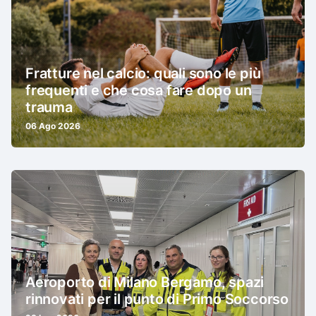
Fratture nel calcio: quali sono le più
frequenti e che cosa fare dopo un
trauma
06 Ago 2026
Aeroporto di Milano Bergamo, spazi
rinnovati per il punto di Primo Soccorso