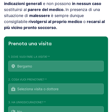
indicazioni generali
e non possono
in nessun caso
sostituirsi al
parere del medico.
In presenza di una
situazione di
malessere
è sempre dunque
consigliabile
rivolgersi al proprio medico
o
recarsi al
più vicino pronto soccorso.
Prenota una visita
1. DOVE VUOI FARE LA VISITA? *
2. COSA VUOI PRENOTARE? *
3. HA UN'ASSICURAZIONE? *