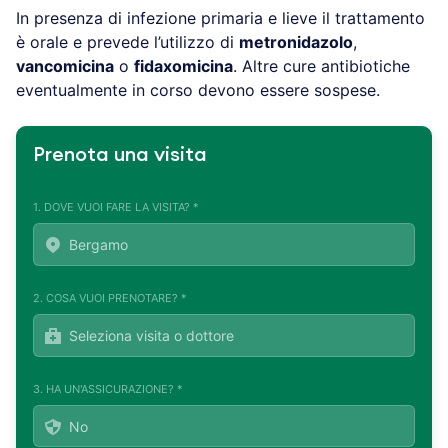
In presenza di infezione primaria e lieve il trattamento
è orale e prevede l’utilizzo di
metronidazolo
,
vancomicina
o
fidaxomicina
. Altre cure antibiotiche
eventualmente in corso devono essere sospese.
Prenota una visita
1. DOVE VUOI FARE LA VISITA? *
2. COSA VUOI PRENOTARE? *
3. HA UN'ASSICURAZIONE? *