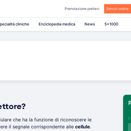
Prenotazione prelievi
Servizi online
pecialità cliniche
Enciclopedia medica
News
5×1000
P
ettore?
1
lulare che ha la funzione di riconoscere le
ere il segnale corrispondente alle
cellule
.