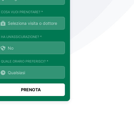
. COSA VUOI PRENOTARE? *
. HA UN'ASSICURAZIONE? *
. QUALE ORARIO PREFERISCI? *