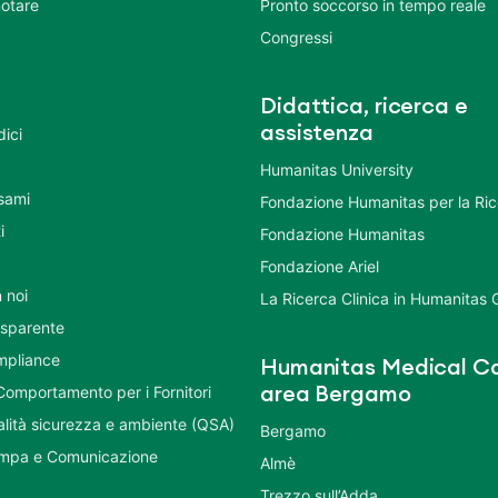
otare
Pronto soccorso in tempo reale
Congressi
Didattica, ricerca e
assistenza
dici
Humanitas University
Esami
Fondazione Humanitas per la Ri
i
Fondazione Humanitas
Fondazione Ariel
 noi
La Ricerca Clinica in Humanitas
asparente
mpliance
Humanitas Medical Ca
Comportamento per i Fornitori
area Bergamo
ualità sicurezza e ambiente (QSA)
Bergamo
ampa e Comunicazione
Almè
Trezzo sull’Adda