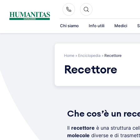
Skip
to
content
Chi siamo
Info utili
Medici
S
Home
»
Enciclopedia
»
Recettore
Recettore
Che cos’è un rec
Il
recettore
è una struttura cel
molecole
diverse e di trasmett