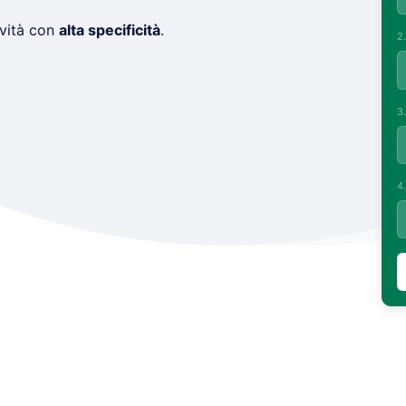
ività con
alta specificità
.
2
3
4