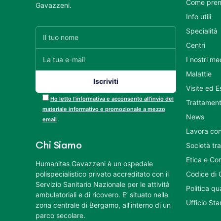
Come pren
Gavazzeni.
Info utili
Specialità
Centri
I nostri me
Malattie
Visite ed 
Ho letto l’informativa e acconsento all’invio del
Trattament
materiale informativo e promozionale a mezzo
News
email
Lavora con
Chi Siamo
Società tr
Etica e Co
Humanitas Gavazzeni è un ospedale
polispecialistico privato accreditato con il
Codice di 
Servizio Sanitario Nazionale per le attività
Politica q
ambulatoriali e di ricovero. E’ situato nella
Ufficio St
zona centrale di Bergamo, all’interno di un
parco secolare.