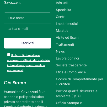
Gavazzeni.
Info utili
Specialità
Centri
I nostri medici
Malattie
Visite ed Esami
Trattamenti
News
Ho letto l’informativa e
Lavora con noi
acconsento all’invio del materiale
Società trasparente
informativo e promozionale a
mezzo email
Etica e Compliance
Codice di Comportamento per
Chi Siamo
i Fornitori
Politica qualità sicurezza e
Humanitas Gavazzeni è un
ambiente (QSA)
ospedale polispecialistico
privato accreditato con il
Ufficio Stampa e
Servizio Sanitario Nazionale