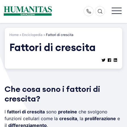
Skip
to
content
Home
»
Enciclopedia
»
Fattori di crescita
Fattori di crescita
Che cosa sono i fattori di
crescita?
I
fattori di crescita
sono
proteine
che svolgono
funzioni cellulari come la
crescita
, la
proliferazione
e
il
differenziamento
.