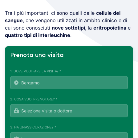
Tra i più importanti ci sono quelli delle
cellule del
sangue
, che vengono utilizzati in ambito clinico e di
cui sono conosciuti
nove sottotipi
, la
eritropoietina
e
quattro tipi di interleuchine
.
Prenota una visita
1. DOVE VUOI FARE LA VISITA? *
2. COSA VUOI PRENOTARE? *
3. HA UN'ASSICURAZIONE? *