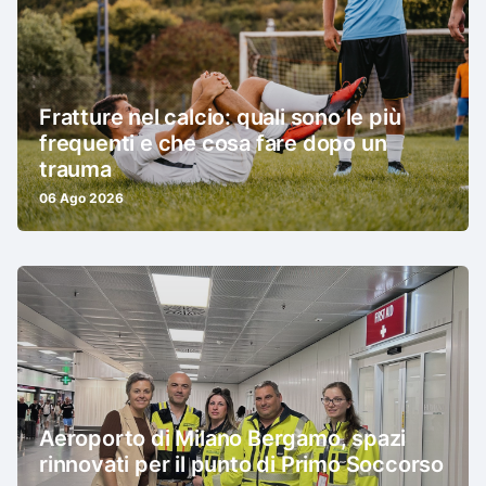
Fratture nel calcio: quali sono le più
frequenti e che cosa fare dopo un
trauma
06 Ago 2026
Aeroporto di Milano Bergamo, spazi
rinnovati per il punto di Primo Soccorso