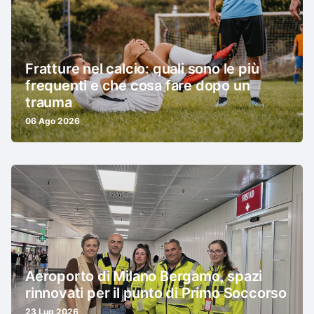
Fratture nel calcio: quali sono le più
frequenti e che cosa fare dopo un
trauma
06 Ago 2026
Aeroporto di Milano Bergamo, spazi
rinnovati per il punto di Primo Soccorso
23 Lug 2026