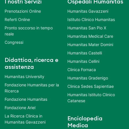
I nostri Servizi
Ospedali Humanitas
Prenotazioni Online
Humanitas Gavazzeni
Referti Online
Istituto Clinico Humanitas
Pronto soccorso in tempo
Humanitas San Pio X
reale
Humanitas Medical Care
Congressi
Humanitas Mater Domini
Humanitas Castelli
Didattica, ricerca e
Humanitas Cellini
assistenza
Clinica Fornaca
Humanitas University
Humanitas Gradenigo
Fondazione Humanitas per la
Clinica Sedes Sapientiae
Ricerca
Humanitas Istituto Clinico
Fondazione Humanitas
Catanese
Fondazione Ariel
La Ricerca Clinica in
Enciclopedia
Humanitas Gavazzeni
Medica