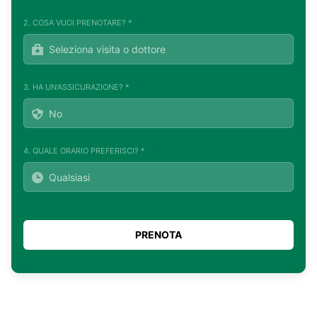
2. COSA VUOI PRENOTARE? *
3. HA UN'ASSICURAZIONE? *
4. QUALE ORARIO PREFERISCI? *