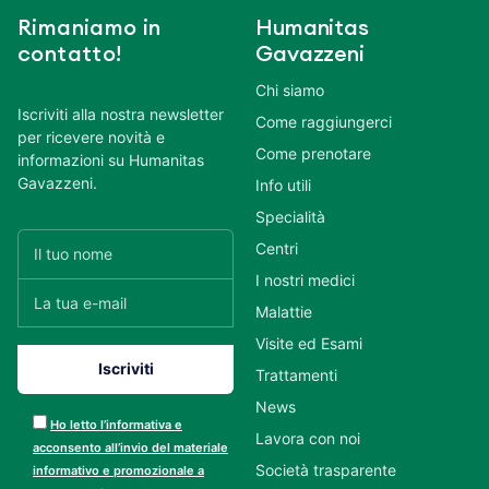
Rimaniamo in
Humanitas
contatto!
Gavazzeni
Chi siamo
Iscriviti alla nostra newsletter
Come raggiungerci
per ricevere novità e
Come prenotare
informazioni su Humanitas
Gavazzeni.
Info utili
Specialità
Centri
I nostri medici
Malattie
Visite ed Esami
Trattamenti
News
Ho letto l’informativa e
Lavora con noi
acconsento all’invio del materiale
Società trasparente
informativo e promozionale a